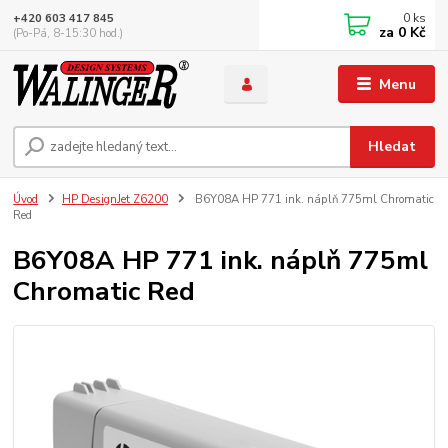
0
ks
+420 603 417 845
za
0 Kč
(Po-Pá, 8-15:30 hod.)
Menu
Hledat
Úvod
HP DesignJet Z6200
B6Y08A HP 771 ink. náplň 775ml Chromatic
Red
B6Y08A HP 771 ink. náplň 775ml
Chromatic Red