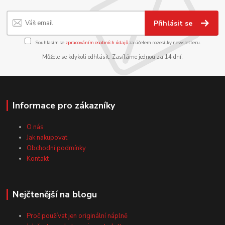
Přihlásit se
Souhlasím se
zpracováním osobních údajů
za účelem rozesílky newsletteru.
Můžete se kdykoli odhlásit. Zasíláme jednou za 14 dní.
Informace pro zákazníky
O nás
Jak nakupovat
Obchodní podmínky
Kontakt
Nejčtenější na blogu
Proč používat jen originální náplně