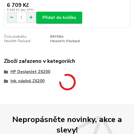
6 709 Kč
5 545 Kč
bez DPH
Přidat do košíku
Číslo produktu:
B6Y08A
Hewlett-Packard:
Hewlett-Packard
Zboží zařazeno v kategoriích
HP DesignJet Z6200
Ink. náplně Z6200
Nepropásněte novinky, akce a
slevy!