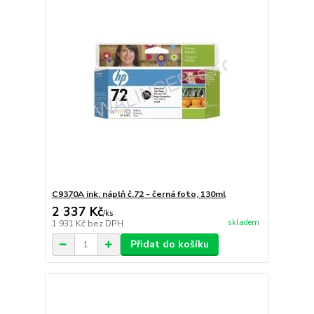
C9370A ink. náplň č.72 - černá foto, 130ml
2 337 Kč
/
ks
skladem
1 931 Kč
bez DPH
Přidat do košíku