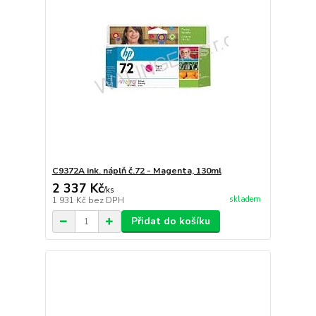
C9372A ink. náplň č.72 - Magenta, 130ml
2 337 Kč
/
ks
skladem
1 931 Kč
bez DPH
Přidat do košíku