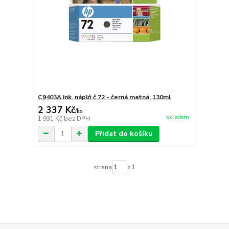
C9403A ink. náplň č.72 - černá matná, 130ml
2 337 Kč
/
ks
skladem
1 931 Kč
bez DPH
Přidat do košíku
strana
z 1