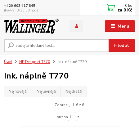
0
ks
+420 603 417 845
za
0 Kč
(Po-Pá, 8-15:30 hod.)
Menu
Hledat
Úvod
HP DesignJet T770
Ink. náplně T770
Ink. náplně T770
Nejnovější
Nejlevnější
Nejdražší
Zobrazuji 1-6 z 6
strana
z 1