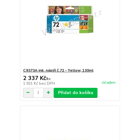
C9373A ink. náplň č.72 - Yellow, 130ml
2 337 Kč
/
ks
skladem
1 931 Kč
bez DPH
Přidat do košíku