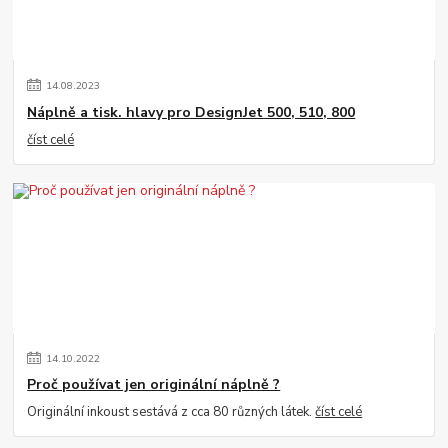
14
.
08
.
2023
Náplně a tisk. hlavy pro DesignJet 500, 510, 800
číst celé
14
.
10
.
2022
Proč používat jen originální náplně ?
Originální inkoust sestává z cca 80 různých látek.
číst celé