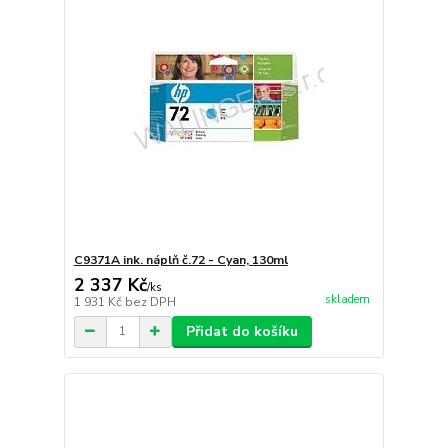
C9371A ink. náplň č.72 - Cyan, 130ml
2 337 Kč
/
ks
skladem
1 931 Kč
bez DPH
Přidat do košíku