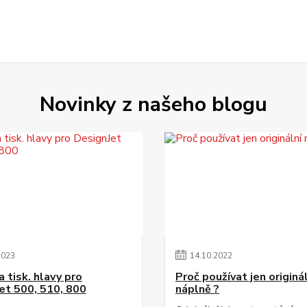
Novinky z našeho blogu
2023
14
.
10
.
2022
 tisk. hlavy pro
Proč používat jen originá
et 500, 510, 800
náplně ?