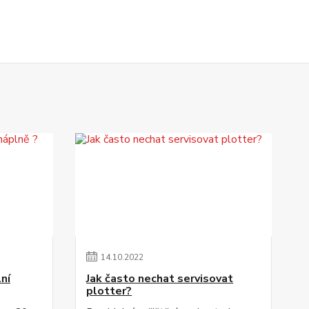
14
.
10
.
2022
lní
Jak často nechat servisovat
plotter?