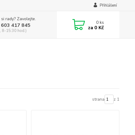
Přihlášení
 si rady? Zavolejte.
0
ks
 603 417 845
za
0 Kč
, 8-15:30 hod.)
strana
z 1