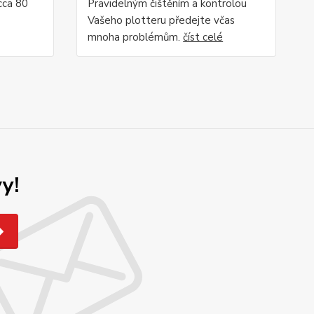
 cca 80
Pravidelným čištěním a kontrolou
Vašeho plotteru předejte včas
mnoha problémům.
číst celé
y!