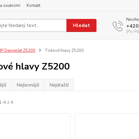
a soukromí
Kontakt
Nevíte
Hledat
+420
(Po-Pá
P DesignJet Z5200
Tiskové hlavy Z5200
ové hlavy Z5200
jší
Nejlevnější
Nejdražší
1-4 z 4