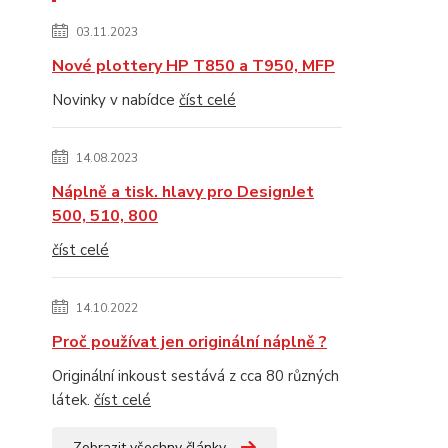
03.11.2023
Nové plottery HP T850 a T950, MFP
Novinky v nabídce
číst celé
14.08.2023
Náplně a tisk. hlavy pro DesignJet
500, 510, 800
číst celé
14.10.2022
Proč používat jen originální náplně ?
Originální inkoust sestává z cca 80 různých
látek.
číst celé
Zobrazit všechny články