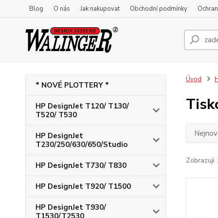
Blog
O nás
Jak nakupovat
Obchodní podmínky
Ochran
Úvod
H
* NOVÉ PLOTTERY *
Tisk
HP DesignJet T120/ T130/
T520/ T530
Nejnově
HP DesignJet
T230/250/630/650/Studio
Zobrazuji 
HP DesignJet T730/ T830
HP DesignJet T920/ T1500
HP DesignJet T930/
T1530/T2530