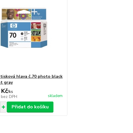
tisková hlava č.70 photo black
ht gray
 Kč
/
ks
skladem
č
bez DPH
Přidat do košíku