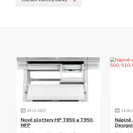
03
.
11
.
2023
14
.
08
.
Nové plottery HP T850 a T950,
Náplně a
MFP
DesignJ