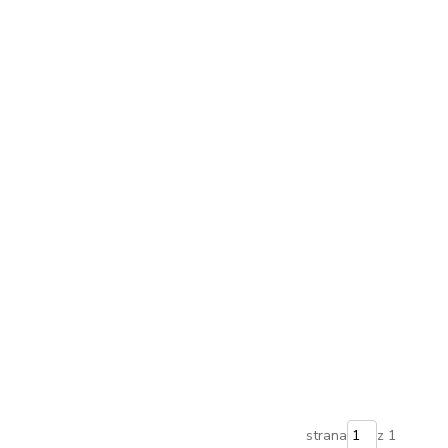
strana
z 1