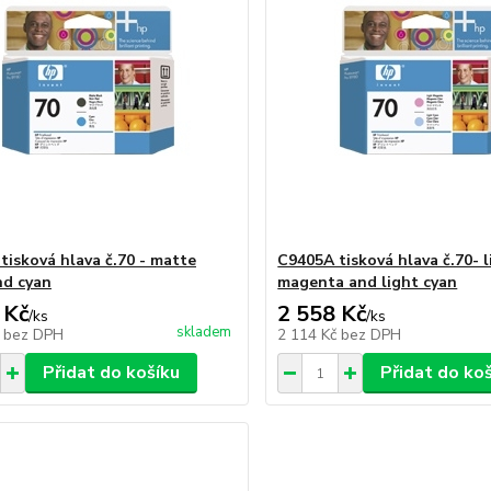
tisková hlava č.70 - matte
C9405A tisková hlava č.70- l
nd cyan
magenta and light cyan
 Kč
2 558 Kč
/
ks
/
ks
skladem
č
bez DPH
2 114 Kč
bez DPH
Přidat do košíku
Přidat do ko