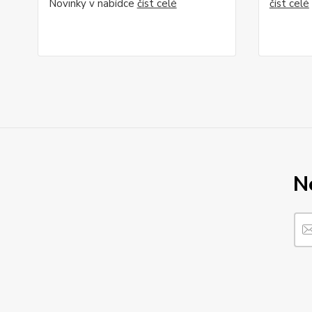
Novinky v nabídce
číst celé
číst celé
N