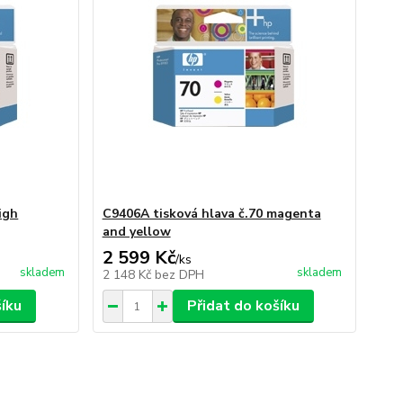
igh
C9406A tisková hlava č.70 magenta
and yellow
2 599 Kč
/
ks
skladem
skladem
2 148 Kč
bez DPH
šíku
Přidat do košíku