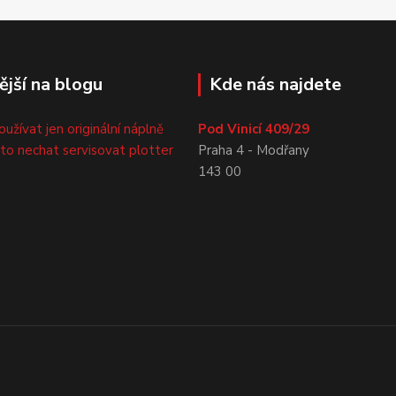
ější na blogu
Kde nás najdete
oužívat jen originální náplně
Pod Vinicí 409/29
sto nechat servisovat plotter
Praha 4 - Modřany
143 00