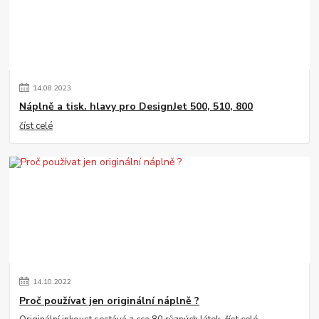
14
.
08
.
2023
Náplně a tisk. hlavy pro DesignJet 500, 510, 800
číst celé
14
.
10
.
2022
Proč používat jen originální náplně ?