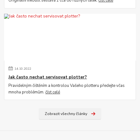
Originální inkoust sestává z cca 80 různých látek.
číst celé
14
.
10
.
2022
Jak často nechat servisovat plotter?
Pravidelným čištěním a kontrolou Vašeho plotteru předejte včas
mnoha problémům.
číst celé
Zobrazit všechny články