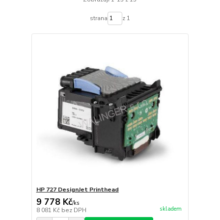
strana
z 1
HP 727 DesignJet Printhead
9 778 Kč
/
ks
skladem
8 081 Kč
bez DPH