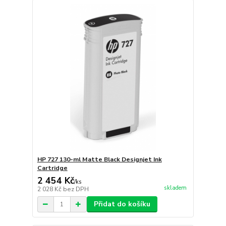
HP 727 130-ml Matte Black Designjet Ink
Cartridge
2 454 Kč
/
ks
skladem
2 028 Kč
bez DPH
Přidat do košíku