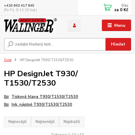
0
ks
+420 603 417 845
za
0 Kč
(Po-Pá, 8-15:30 hod.)
Menu
Hledat
Úvod
HP DesignJet T930/ T1530/T2530
HP DesignJet T930/
T1530/T2530
Tisková hlava T930/T1530/T2530
Ink. náplně T930/T1530/T2530
Nejnovější
Nejlevnější
Nejdražší
Zobrazuji 1-13 z 13