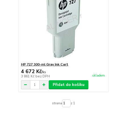
HP 727 300-ml Gray Ink Cart
4 672 Kč
/
ks
skladem
3 861 Kč
bez DPH
Přidat do košíku
strana
z 1