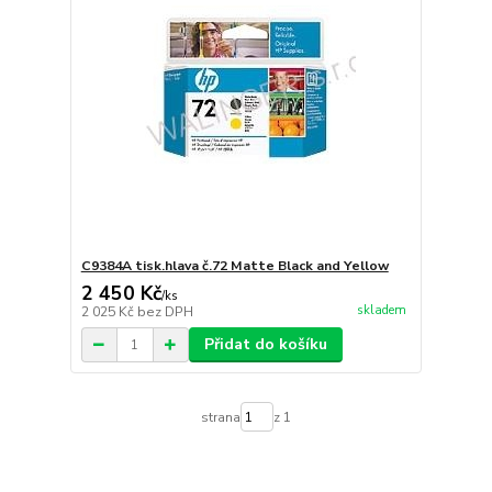
C9384A tisk.hlava č.72 Matte Black and Yellow
2 450 Kč
/
ks
skladem
2 025 Kč
bez DPH
Přidat do košíku
strana
z 1