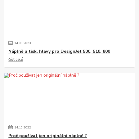
14
.
08
.
2023
Náplně a tisk. hlavy pro DesignJet 500, 510, 800
číst celé
14
.
10
.
2022
Proč používat jen originální náplně ?