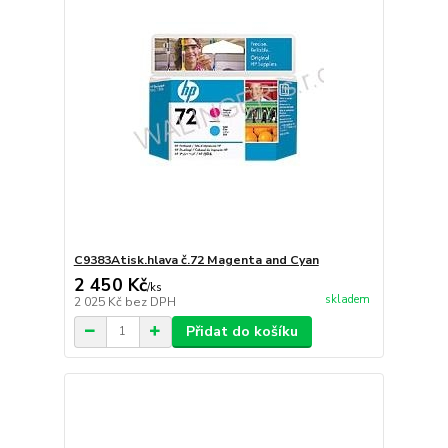
C9383Atisk.hlava č.72 Magenta and Cyan
2 450 Kč
/
ks
skladem
2 025 Kč
bez DPH
Přidat do košíku