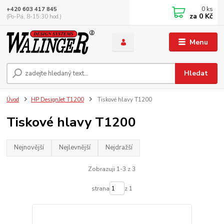
0
ks
+420 603 417 845
za
0 Kč
(Po-Pá, 8-15:30 hod.)
Menu
Hledat
Úvod
HP DesignJet T1200
Tiskové hlavy T1200
Tiskové hlavy T1200
Nejnovější
Nejlevnější
Nejdražší
Zobrazuji 1-3 z 3
strana
z 1