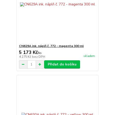
CN629A ink. náplň č. 772 - magenta 300 ml
5 173 Kč
/
ks
skladem
4 275 Kč
bez DPH
Přidat do košíku