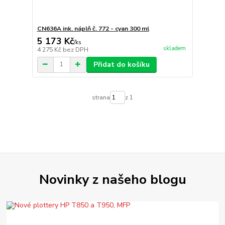
CN636A ink. náplň č. 772 - cyan 300 ml
5 173 Kč
/
ks
skladem
4 275 Kč
bez DPH
Přidat do košíku
strana
z 1
Novinky z našeho blogu