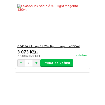
C9455A ink.náplň č.70 - light magenta 130ml
3 073 Kč
/
ks
skladem
2 540 Kč
bez DPH
Přidat do košíku