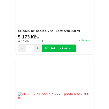
CN632A ink. náplň č. 772 - light cyan 300 ml
5 173 Kč
/
ks
skladem
4 275 Kč
bez DPH
Přidat do košíku