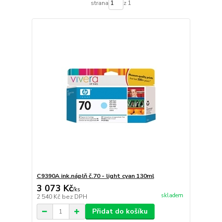
strana
z 1
C9390A ink.náplň č.70 - light cyan 130ml
3 073 Kč
/
ks
skladem
2 540 Kč
bez DPH
Přidat do košíku