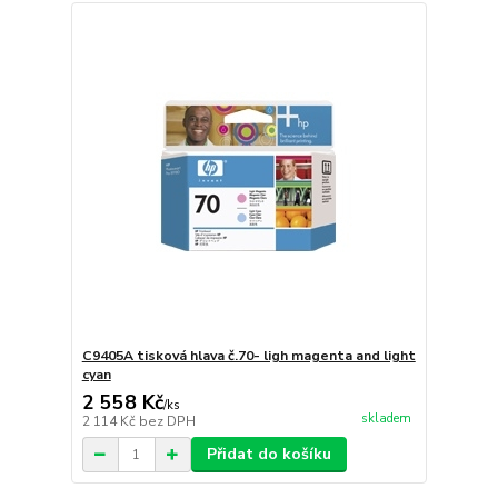
C9405A tisková hlava č.70- ligh magenta and light
cyan
2 558 Kč
/
ks
skladem
2 114 Kč
bez DPH
Přidat do košíku