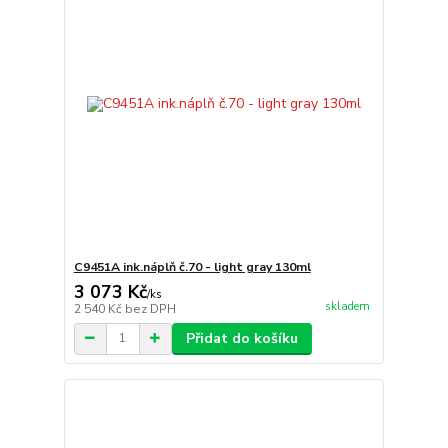
C9451A ink.náplň č.70 - light gray 130ml
3 073 Kč
/
ks
skladem
2 540 Kč
bez DPH
Přidat do košíku