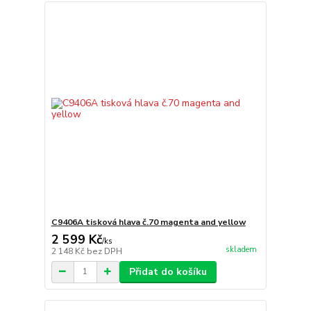
C9406A tisková hlava č.70 magenta and yellow
2 599 Kč
/
ks
skladem
2 148 Kč
bez DPH
Přidat do košíku