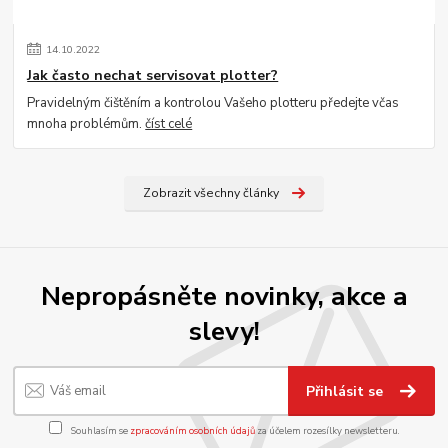
14
.
10
.
2022
Jak často nechat servisovat plotter?
Pravidelným čištěním a kontrolou Vašeho plotteru předejte včas
mnoha problémům.
číst celé
Zobrazit všechny články
Nepropásněte novinky, akce a
slevy!
Přihlásit se
Souhlasím se
zpracováním osobních údajů
za účelem rozesílky newsletteru.