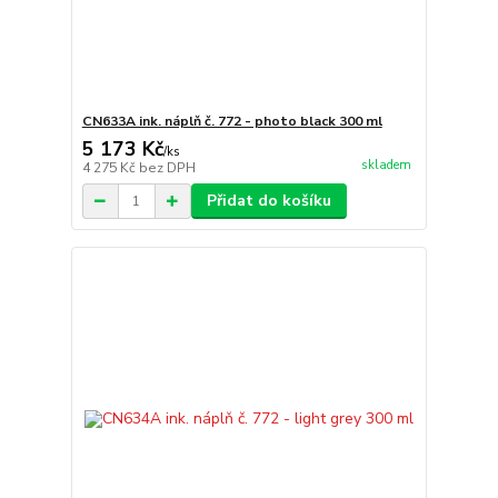
CN633A ink. náplň č. 772 - photo black 300 ml
5 173 Kč
/
ks
skladem
4 275 Kč
bez DPH
Přidat do košíku