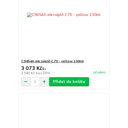
C9454A ink.náplň č.70 - yellow 130ml
3 073 Kč
/
ks
skladem
2 540 Kč
bez DPH
Přidat do košíku