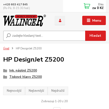
0
ks
+420 603 417 845
za
0 Kč
(Po-Pá, 8-15:30 hod.)
Menu
Hledat
Úvod
HP DesignJet Z5200
HP DesignJet Z5200
Ink. náplně Z5200
Tiskové hlavy Z5200
Nejnovější
Nejlevnější
Nejdražší
Zobrazuji 1-20 z 20