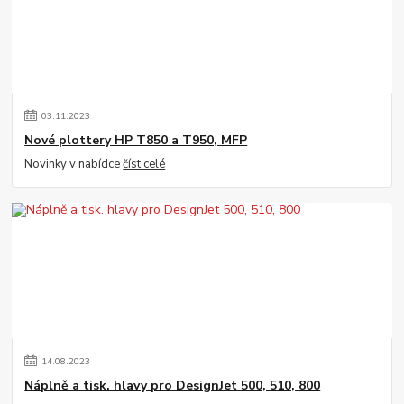
03
.
11
.
2023
Nové plottery HP T850 a T950, MFP
Novinky v nabídce
číst celé
14
.
08
.
2023
Náplně a tisk. hlavy pro DesignJet 500, 510, 800