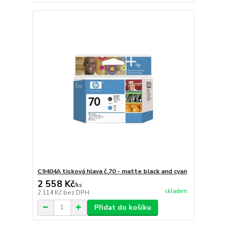
C9404A tisková hlava č.70 - matte black and cyan
2 558 Kč
/
ks
skladem
2 114 Kč
bez DPH
Přidat do košíku