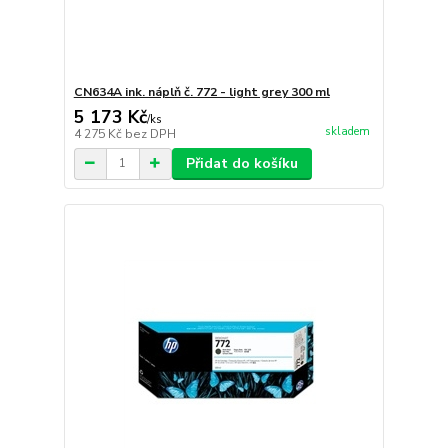
CN634A ink. náplň č. 772 - light grey 300 ml
5 173 Kč
/
ks
skladem
4 275 Kč
bez DPH
Přidat do košíku