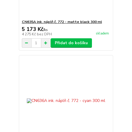
CN635A ink. náplň č. 772 - matte black 300 ml
5 173 Kč
/
ks
skladem
4 275 Kč
bez DPH
Přidat do košíku