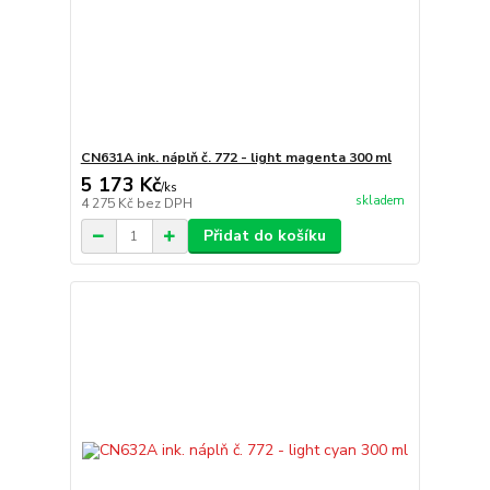
CN631A ink. náplň č. 772 - light magenta 300 ml
5 173 Kč
/
ks
skladem
4 275 Kč
bez DPH
Přidat do košíku