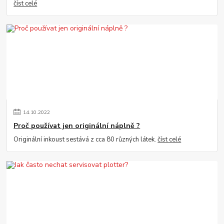
číst celé
14
.
10
.
2022
Proč používat jen originální náplně ?
Originální inkoust sestává z cca 80 různých látek.
číst celé