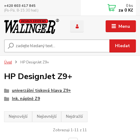
0
ks
+420 603 417 845
za
0 Kč
(Po-Pá, 8-15:30 hod.)
Menu
Hledat
Úvod
HP DesignJet Z9+
HP DesignJet Z9+
univerzální tisková hlava Z9+
Ink. náplně Z9
Nejnovější
Nejlevnější
Nejdražší
Zobrazuji 1-11 z 11