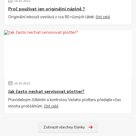
14
.
10
.
2022
Proč používat jen originální náplně ?
Originální inkoust sestává z cca 80 různých látek.
číst celé
14
.
10
.
2022
Jak často nechat servisovat plotter?
Pravidelným čištěním a kontrolou Vašeho plotteru předejte včas
mnoha problémům.
číst celé
Zobrazit všechny články