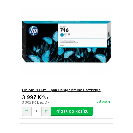
HP 746 300-ml Cyan DesignJet Ink Cartridge
3 997 Kč
/
ks
skladem
3 303 Kč
bez DPH
Přidat do košíku