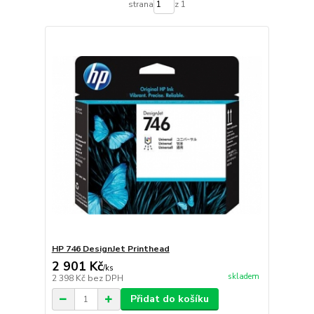
strana
z 1
HP 746 DesignJet Printhead
2 901 Kč
/
ks
skladem
2 398 Kč
bez DPH
Přidat do košíku