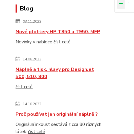
Blog
03.11.2023
Nové plottery HP T850 a T950, MFP
Novinky v nabídce
číst celé
14.08.2023
Náplně a tisk. hlavy pro DesignJet
500, 510, 800
číst celé
14.10.2022
Proč používat jen originální náplně ?
Originální inkoust sestává z cca 80 různých
látek.
číst celé