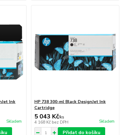
nJet Ink
HP 738 300-ml Black DesignJet Ink
Cartridge
5 043 Kč
/
ks
Skladem
Skladem
4 168 Kč
bez DPH
šíku
Přidat do košíku