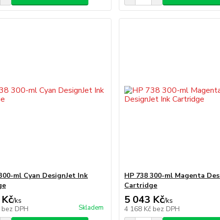
300-ml Cyan DesignJet Ink
HP 738 300-ml Magenta Desi
ge
Cartridge
 Kč
5 043 Kč
/
ks
/
ks
Skladem
č
bez DPH
4 168 Kč
bez DPH