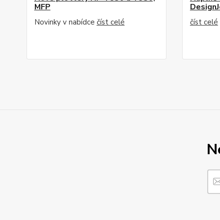
MFP
DesignJ
Novinky v nabídce
číst celé
číst celé
N