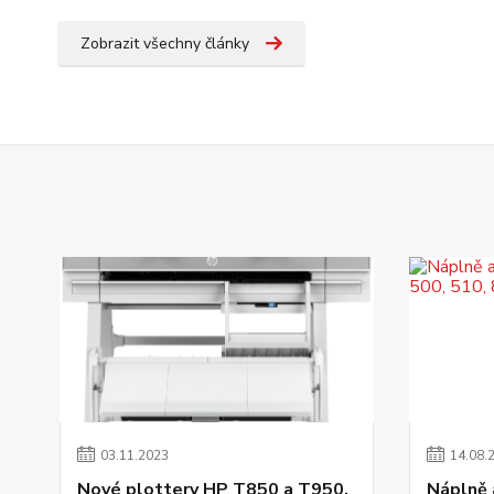
Zobrazit všechny články
03
.
11
.
2023
14
.
08
.
Nové plottery HP T850 a T950,
Náplně a