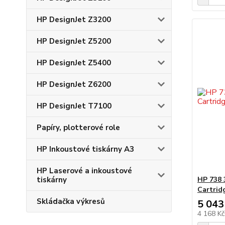
HP DesignJet Z3200
HP DesignJet Z5200
HP DesignJet Z5400
HP DesignJet Z6200
HP DesignJet T7100
Papíry, plotterové role
HP Inkoustové tiskárny A3
HP Laserové a inkoustové
tiskárny
HP 738 
Cartrid
Skládačka výkresů
5 043
4 168 K