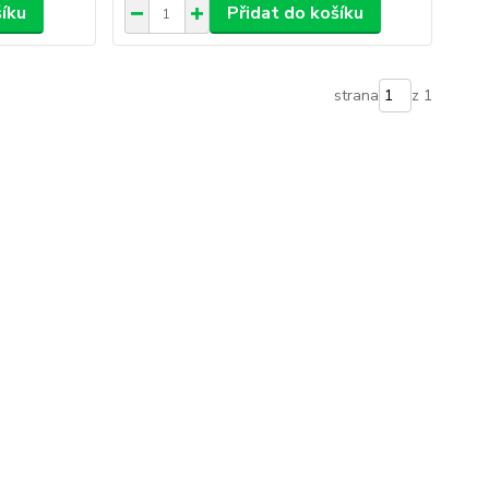
šíku
Přidat do košíku
strana
z 1