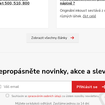
et 500, 510, 800
náplně ?
Originální inkoust sestává z
různých látek.
číst celé
Zobrazit všechny články
epropásněte novinky, akce a slev
Přihlásit se
Souhlasím se
zpracováním osobních údajů
za účelem rozesílky newsletteru.
Můžete se kdykoli odhlásit. Zasíláme jednou za 14 dní.