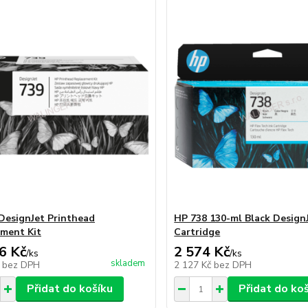
DesignJet Printhead
HP 738 130-ml Black DesignJ
ment Kit
Cartridge
6 Kč
2 574 Kč
/
ks
/
ks
skladem
č
bez DPH
2 127 Kč
bez DPH
Přidat do košíku
Přidat do ko