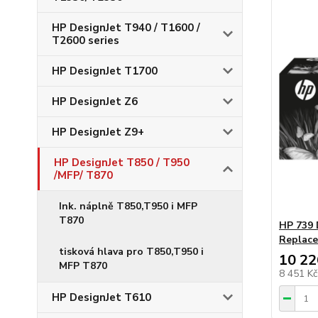
HP DesignJet T940 / T1600 /
T2600 series
HP DesignJet T1700
HP DesignJet Z6
HP DesignJet Z9+
HP DesignJet T850 / T950
/MFP/ T870
Ink. náplně T850,T950 i MFP
T870
HP 739 
Replace
tisková hlava pro T850,T950 i
10 22
MFP T870
8 451 K
HP DesignJet T610