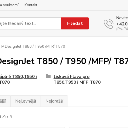
a soukromí
Kontakt
Nevíte
Hledat
+420
(Po-Pá
P DesignJet T850 / T950 /MFP/ T870
esignJet T850 / T950 /MFP/ T8
náplně T850,T950 i
tisková hlava pro
T870
T850,T950 i MFP T870
jší
Nejlevnější
Nejdražší
1-9 z 9