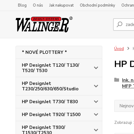
Blog
O nás
Jak nakupovat
Obchodní podmínky
Ochran
Úvod
H
* NOVÉ PLOTTERY *
HP D
HP DesignJet T120/ T130/
T520/ T530
Ink. 
HP DesignJet
MFP 
T230/250/630/650/Studio
HP DesignJet T730/ T830
Nejnově
HP DesignJet T920/ T1500
Zobrazuji 
HP DesignJet T930/
T1530/T2530