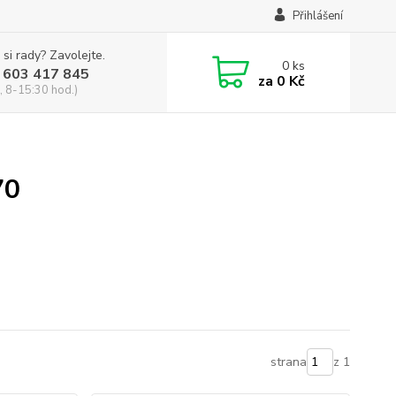
Přihlášení
 si rady? Zavolejte.
0
ks
 603 417 845
za
0 Kč
, 8-15:30 hod.)
70
strana
z 1