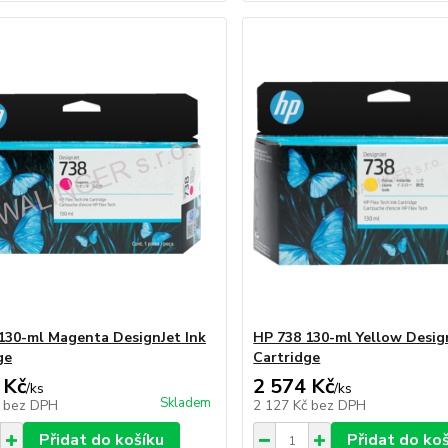
130-ml Magenta DesignJet Ink
HP 738 130-ml Yellow Desig
ge
Cartridge
 Kč
2 574 Kč
/
ks
/
ks
Skladem
č
bez DPH
2 127 Kč
bez DPH
Přidat do košíku
Přidat do ko