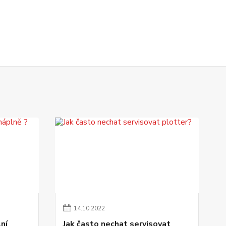
14
.
10
.
2022
lní
Jak často nechat servisovat