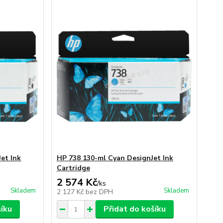
et Ink
HP 738 130-ml Cyan DesignJet Ink
Cartridge
2 574 Kč
/
ks
Skladem
Skladem
2 127 Kč
bez DPH
šíku
Přidat do košíku