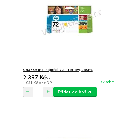
C9373A ink. náplň č.72 - Yellow, 130ml
2 337 Kč
/
ks
skladem
1 931 Kč
bez DPH
Přidat do košíku