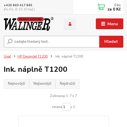
0
ks
+420 603 417 845
za
0 Kč
(Po-Pá, 8-15:30 hod.)
Menu
Hledat
Úvod
HP DesignJet T1200
Ink. náplně T1200
Ink. náplně T1200
Nejnovější
Nejlevnější
Nejdražší
Zobrazuji 1-7 z 7
strana
z 1