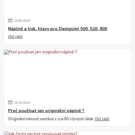
14
.
08
.
2023
Náplně a tisk. hlavy pro DesignJet 500, 510, 800
číst celé
14
.
10
.
2022
Proč používat jen originální náplně ?
Originální inkoust sestává z cca 80 různých látek.
číst celé