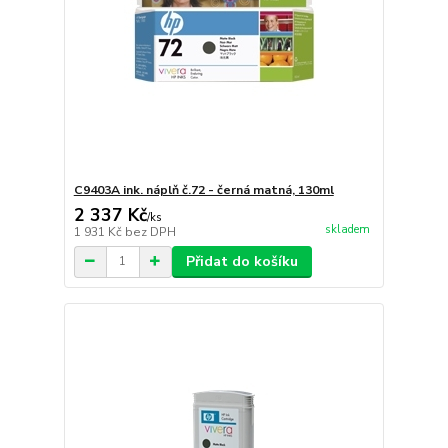
C9403A ink. náplň č.72 - černá matná, 130ml
2 337 Kč
/
ks
skladem
1 931 Kč
bez DPH
Přidat do košíku