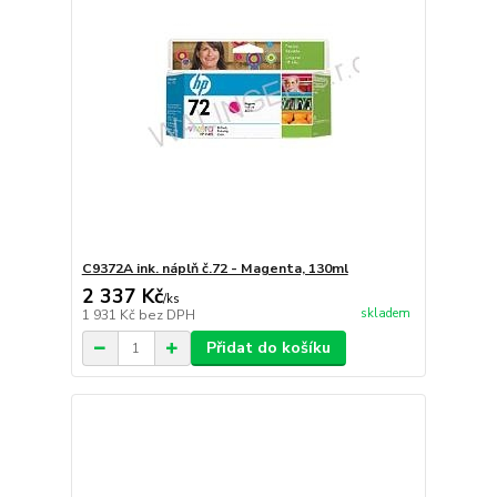
C9372A ink. náplň č.72 - Magenta, 130ml
2 337 Kč
/
ks
skladem
1 931 Kč
bez DPH
Přidat do košíku