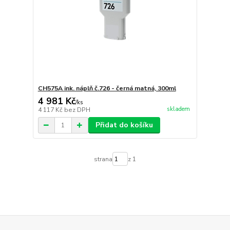
CH575A ink. náplň č.726 - černá matná, 300ml
4 981 Kč
/
ks
skladem
4 117 Kč
bez DPH
Přidat do košíku
strana
z 1