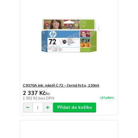
C9370A ink. náplň č.72 - černá foto, 130ml
2 337 Kč
/
ks
skladem
1 931 Kč
bez DPH
Přidat do košíku