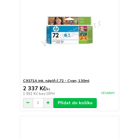
C9371A ink. náplň č.72 - Cyan, 130ml
2 337 Kč
/
ks
skladem
1 931 Kč
bez DPH
Přidat do košíku