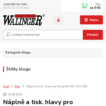
0
ks
+420 603 417 845
za
0 Kč
(Po-Pá, 8-15:30 hod.)
Menu
Hledat
Kategorie blogu
Štítky blogu
Úvod
Blog
Náplně a tisk. hlavy pro DesignJet 500, 510, 800
14
.
08
.
2023
Náplně a tisk. hlavy pro