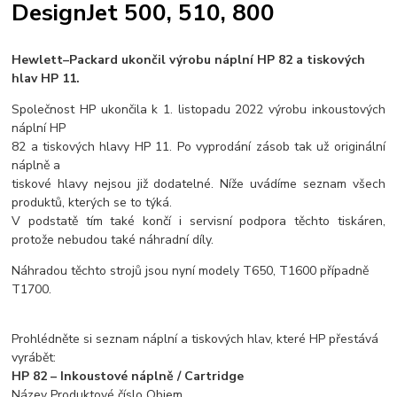
DesignJet 500, 510, 800
Hewlett–Packard ukončil výrobu náplní HP 82 a tiskových
hlav HP 11.
Společnost HP ukončila k 1. listopadu 2022 výrobu inkoustových
náplní HP
82 a tiskových hlavy HP 11. Po vyprodání zásob tak už originální
náplně a
tiskové hlavy nejsou již dodatelné. Níže uvádíme seznam všech
produktů, kterých se to týká.
V podstatě tím také končí i servisní podpora těchto tiskáren,
protože nebudou také náhradní díly.
Náhradou těchto strojů jsou nyní modely T650, T1600 případně
T1700.
Prohlédněte si seznam náplní a tiskových hlav, které HP přestává
vyrábět:
HP 82 – Inkoustové náplně / Cartridge
Název Produktové číslo Objem