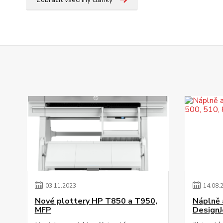
03
.
11
.
2023
14
.
08
.
Nové plottery HP T850 a T950,
Náplně a
MFP
DesignJ