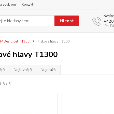
a soukromí
Kontakt
Nevíte
Hledat
+420
(Po-Pá
P DesignJet T1300
Tiskové hlavy T1300
ové hlavy T1300
jší
Nejlevnější
Nejdražší
1-3 z 3