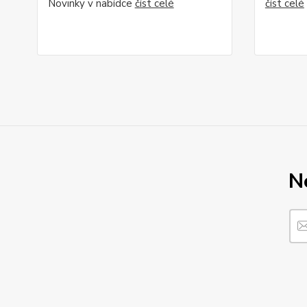
Novinky v nabídce
číst celé
číst celé
N