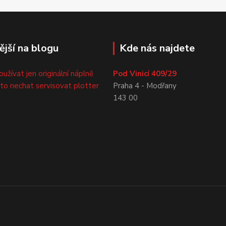
ější na blogu
Kde nás najdete
oužívat jen originální náplně
Pod Vinicí 409/29
sto nechat servisovat plotter
Praha 4 - Modřany
143 00