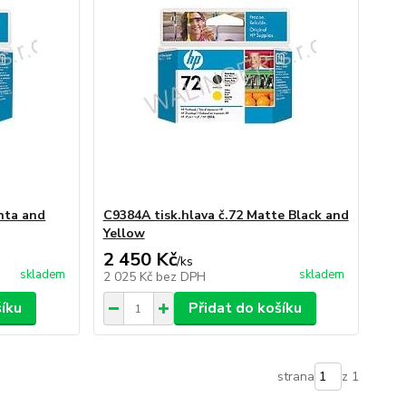
nta and
C9384A tisk.hlava č.72 Matte Black and
Yellow
2 450 Kč
/
ks
skladem
skladem
2 025 Kč
bez DPH
šíku
Přidat do košíku
strana
z 1