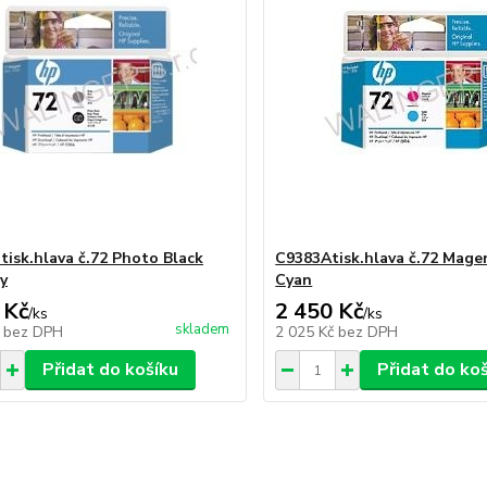
tisk.hlava č.72 Photo Black
C9383Atisk.hlava č.72 Mage
y
Cyan
 Kč
2 450 Kč
/
ks
/
ks
skladem
č
bez DPH
2 025 Kč
bez DPH
Přidat do košíku
Přidat do ko