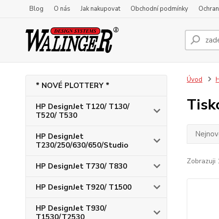
Blog
O nás
Jak nakupovat
Obchodní podmínky
Ochran
Úvod
H
* NOVÉ PLOTTERY *
Tisk
HP DesignJet T120/ T130/
T520/ T530
Nejnově
HP DesignJet
T230/250/630/650/Studio
Zobrazuji 
HP DesignJet T730/ T830
HP DesignJet T920/ T1500
HP DesignJet T930/
T1530/T2530