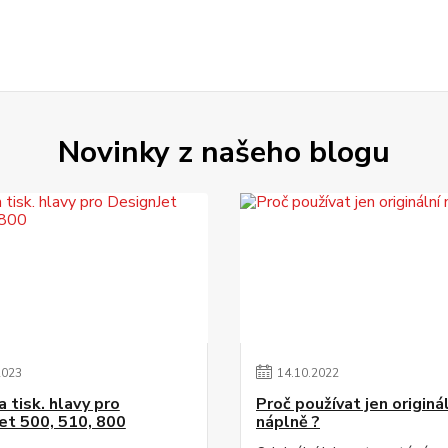
Novinky z našeho blogu
2023
14
.
10
.
2022
 tisk. hlavy pro
Proč používat jen originá
et 500, 510, 800
náplně ?