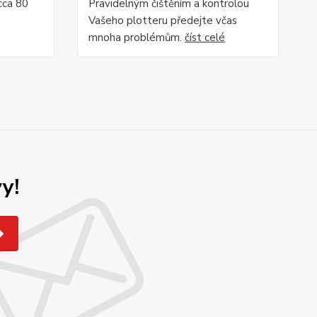
 cca 80
Pravidelným čištěním a kontrolou
Vašeho plotteru předejte včas
mnoha problémům.
číst celé
y!