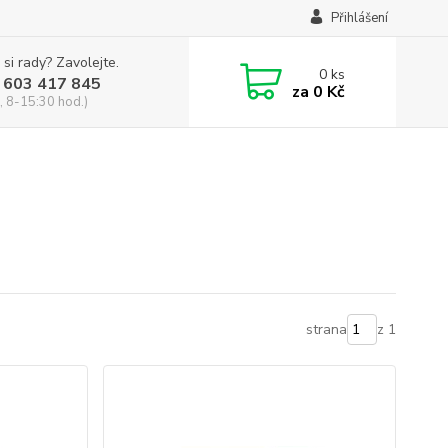
Přihlášení
 si rady? Zavolejte.
0
ks
 603 417 845
za
0 Kč
, 8-15:30 hod.)
strana
z 1