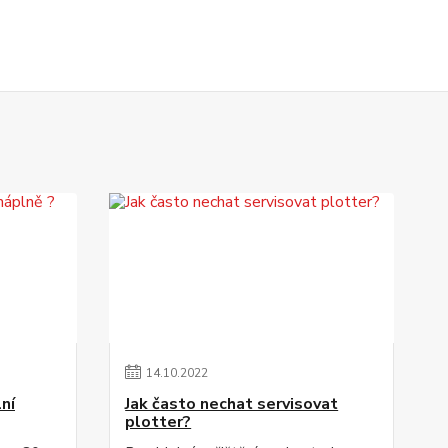
14
.
10
.
2022
lní
Jak často nechat servisovat
plotter?