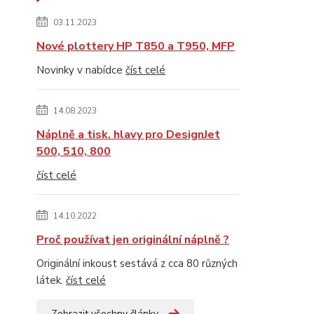
03.11.2023
Nové plottery HP T850 a T950, MFP
Novinky v nabídce
číst celé
14.08.2023
Náplně a tisk. hlavy pro DesignJet
500, 510, 800
číst celé
14.10.2022
Proč používat jen originální náplně ?
Originální inkoust sestává z cca 80 různých
látek.
číst celé
Zobrazit všechny články