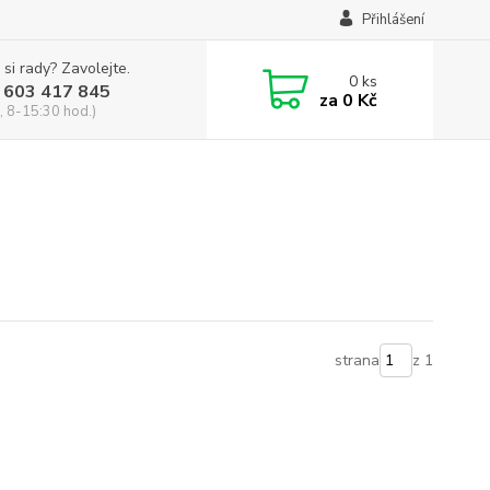
Přihlášení
 si rady? Zavolejte.
0
ks
 603 417 845
za
0 Kč
, 8-15:30 hod.)
strana
z 1