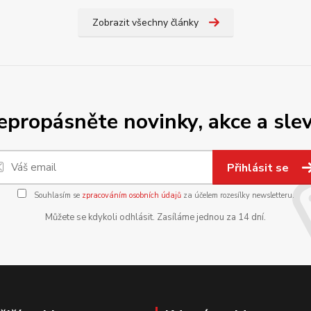
Zobrazit všechny články
epropásněte novinky, akce a slev
Přihlásit se
Souhlasím se
zpracováním osobních údajů
za účelem rozesílky newsletteru.
Můžete se kdykoli odhlásit. Zasíláme jednou za 14 dní.