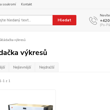
a soukromí
Kontakt
Nevíte
Hledat
+420
(Po-Pá
kládačka výkresů
dačka výkresů
jší
Nejlevnější
Nejdražší
1-1 z 1