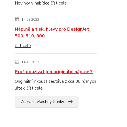
Novinky v nabídce
číst celé
14.08.2023
Náplně a tisk. hlavy pro DesignJet
500, 510, 800
číst celé
14.10.2022
Proč používat jen originální náplně ?
Originální inkoust sestává z cca 80 různých
látek.
číst celé
Zobrazit všechny články