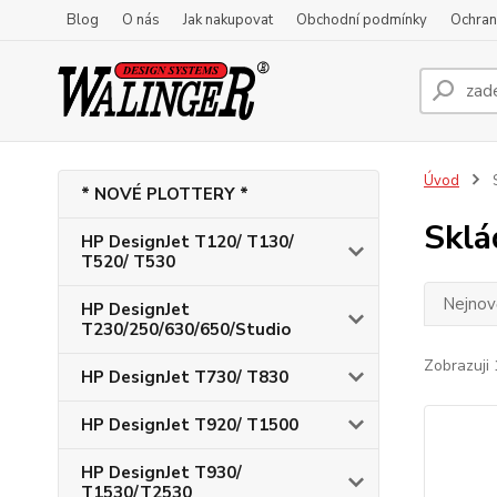
Blog
O nás
Jak nakupovat
Obchodní podmínky
Ochran
Úvod
S
* NOVÉ PLOTTERY *
Sklá
HP DesignJet T120/ T130/
T520/ T530
Nejnově
HP DesignJet
T230/250/630/650/Studio
Zobrazuji 
HP DesignJet T730/ T830
HP DesignJet T920/ T1500
HP DesignJet T930/
T1530/T2530