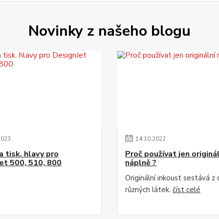
Novinky z našeho blogu
2023
14
.
10
.
2022
 tisk. hlavy pro
Proč používat jen originá
et 500, 510, 800
náplně ?
Originální inkoust sestává z
různých látek.
číst celé