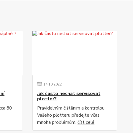
14
.
10
.
2022
lní
Jak často nechat servisovat
plotter?
 cca 80
Pravidelným čištěním a kontrolou
Vašeho plotteru předejte včas
mnoha problémům.
číst celé