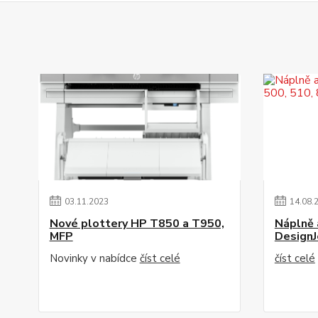
03
.
11
.
2023
14
.
08
.
Nové plottery HP T850 a T950,
Náplně a
MFP
DesignJ
Novinky v nabídce
číst celé
číst celé