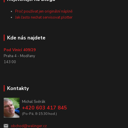
Proč používat jen originální náplně
Jak často nechat servisovat plotter
Kde nás najdete
Pod Vinicí 409/29
Praha 4 - Modřany
143 00
Kontakty
Michal Svěrák
+420 603 417 845
(Po-Pá, 8-15:30 hod.)
obchod@walinger.cz