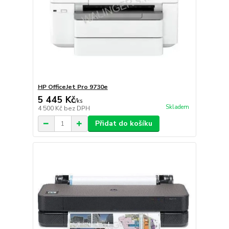
HP OfficeJet Pro 9730e
5 445 Kč
/
ks
Skladem
4 500 Kč
bez DPH
Přidat do košíku