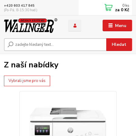
0
ks
+420 603 417 845
za
0 Kč
(Po-Pá, 8-15:30 hod.)
Menu
Hledat
Z naší nabídky
Vybrali jsme pro vás