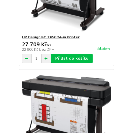
HP DesignJet T650 24-in Printer
27 709 Kč
/
ks
skladem
22 900 Kč
bez DPH
Přidat do košíku