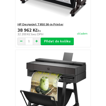
HP DesignJet T650 36-in Printer
38 962 Kč
/
ks
skladem
32 200 Kč
bez DPH
Přidat do košíku