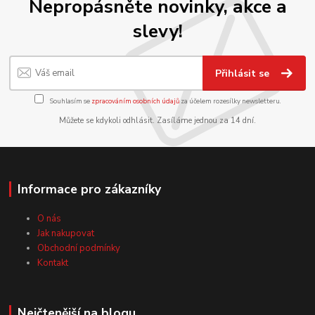
Nepropásněte novinky, akce a
slevy!
Přihlásit se
Souhlasím se
zpracováním osobních údajů
za účelem rozesílky newsletteru.
Můžete se kdykoli odhlásit. Zasíláme jednou za 14 dní.
Informace pro zákazníky
O nás
Jak nakupovat
Obchodní podmínky
Kontakt
Nejčtenější na blogu