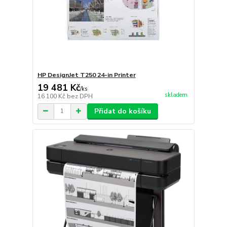
HP DesignJet T250 24-in Printer
19 481 Kč
/
ks
skladem
16 100 Kč
bez DPH
Přidat do košíku