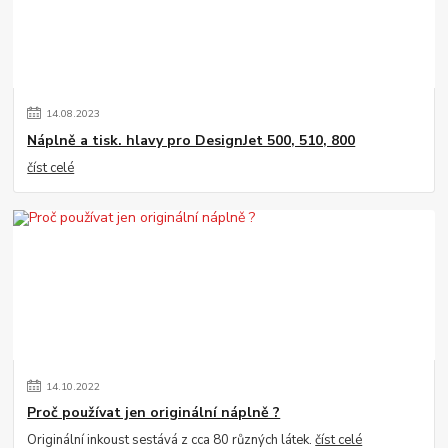
14
.
08
.
2023
Náplně a tisk. hlavy pro DesignJet 500, 510, 800
číst celé
14
.
10
.
2022
Proč používat jen originální náplně ?
Originální inkoust sestává z cca 80 různých látek.
číst celé