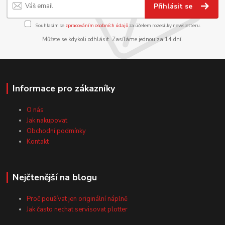
Přihlásit se
Souhlasím se
zpracováním osobních údajů
za účelem rozesílky newsletteru.
Můžete se kdykoli odhlásit. Zasíláme jednou za 14 dní.
Informace pro zákazníky
O nás
Jak nakupovat
Obchodní podmínky
Kontakt
Nejčtenější na blogu
Proč používat jen originální náplně
Jak často nechat servisovat plotter