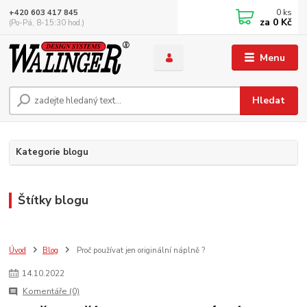
0
ks
+420 603 417 845
za
0 Kč
(Po-Pá, 8-15:30 hod.)
Menu
Hledat
Kategorie blogu
Štítky blogu
Úvod
Blog
Proč používat jen originální náplně ?
14
.
10
.
2022
Komentáře (0)