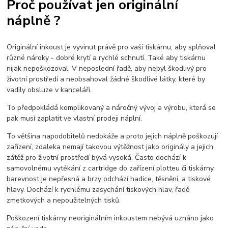
Proč používat jen originální
náplně ?
Originální inkoust je vyvinut právě pro vaší tiskárnu, aby splňoval
různé nároky - dobré krytí a rychlé schnutí. Také aby tiskárnu
nijak nepoškozoval. V neposlední řadě, aby nebyl škodlivý pro
životní prostředí a neobsahoval žádné škodlivé látky, které by
vadily obsluze v kanceláři.
To předpokládá komplikovaný a náročný vývoj a výrobu, která se
pak musí zaplatit ve vlastní prodeji náplní.
To většina napodobitelů nedokáže a proto jejich náplně poškozují
zařízení, zdaleka nemají takovou výtěžnost jako originály a jejich
zátěž pro životní prostředí bývá vysoká. Často dochází k
samovolnému vytékání z cartridge do zařízení plotteu či tiskárny,
barevnost je nepřesná a brzy odchází hadice, těsnění, a tiskové
hlavy. Dochází k rychlému zasychání tiskových hlav, řadě
zmetkových a nepoužitelných tisků.
Poškození tiskárny neoriginálním inkoustem nebývá uznáno jako