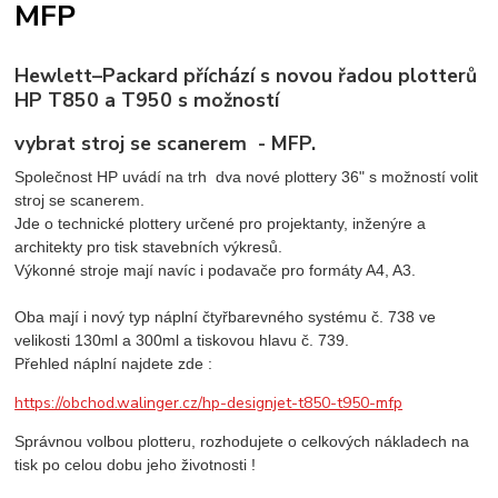
MFP
Hewlett–Packard příchází s novou řadou plotterů
HP T850 a T950 s možností
vybrat stroj se scanerem - MFP.
Společnost HP uvádí na trh dva nové plottery 36" s možností volit
stroj se scanerem.
Jde o technické plottery určené pro projektanty, inženýre a
architekty pro tisk stavebních výkresů.
Výkonné stroje mají navíc i podavače pro formáty A4, A3.
Oba mají i nový typ náplní čtyřbarevného systému č. 738 ve
velikosti 130ml a 300ml a tiskovou hlavu č. 739.
Přehled náplní najdete zde :
https://obchod.walinger.cz/hp-designjet-t850-t950-mfp
Správnou volbou plotteru, rozhodujete o celkových nákladech na
tisk po celou dobu jeho životnosti !