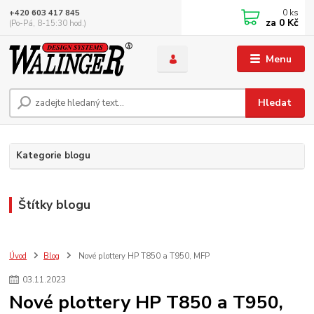
0
ks
+420 603 417 845
za
0 Kč
(Po-Pá, 8-15:30 hod.)
Menu
Hledat
Kategorie blogu
Štítky blogu
Úvod
Blog
Nové plottery HP T850 a T950, MFP
03
.
11
.
2023
Nové plottery HP T850 a T950,