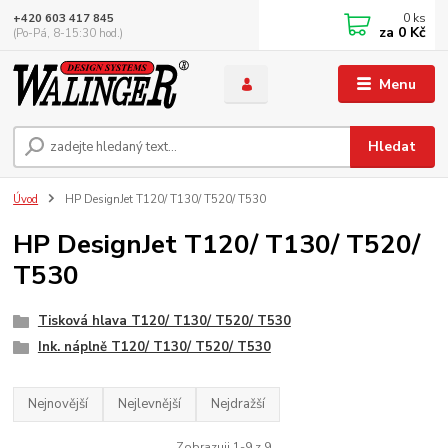
0
ks
+420 603 417 845
za
0 Kč
(Po-Pá, 8-15:30 hod.)
Menu
Hledat
Úvod
HP DesignJet T120/ T130/ T520/ T530
HP DesignJet T120/ T130/ T520/
T530
Tisková hlava T120/ T130/ T520/ T530
Ink. náplně T120/ T130/ T520/ T530
Nejnovější
Nejlevnější
Nejdražší
Zobrazuji 1-9 z 9