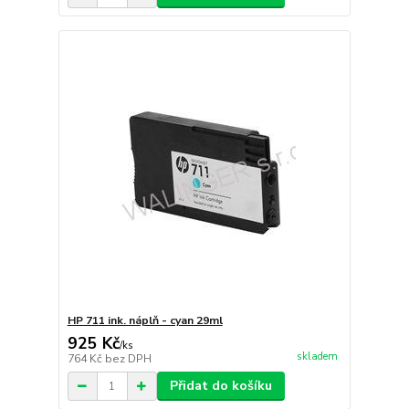
HP 711 ink. náplň - cyan 29ml
925 Kč
/
ks
skladem
764 Kč
bez DPH
Přidat do košíku