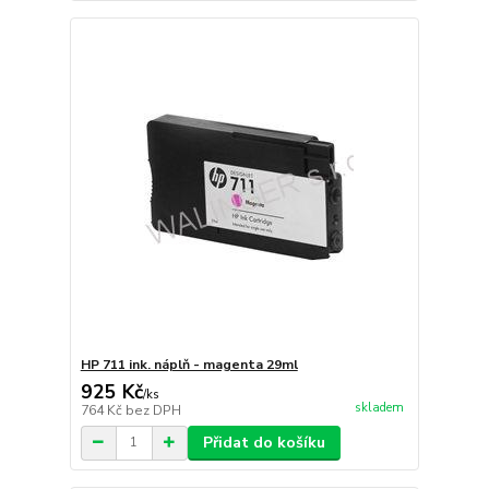
HP 711 ink. náplň - magenta 29ml
925 Kč
/
ks
skladem
764 Kč
bez DPH
Přidat do košíku