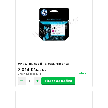
HP 711 ink. náplň - 3-pack Magenta
2 014 Kč
/
bal/3ks
skladem
1 664 Kč
bez DPH
Přidat do košíku