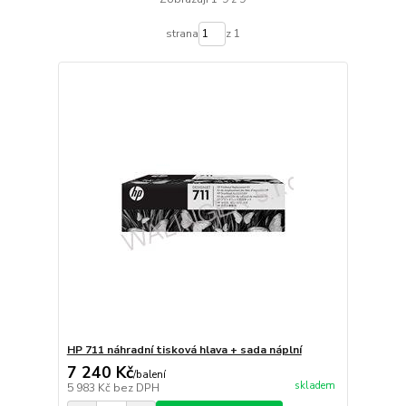
strana
z 1
HP 711 náhradní tisková hlava + sada náplní
7 240 Kč
/
balení
skladem
5 983 Kč
bez DPH