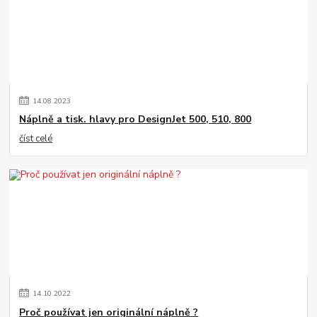
14
.
08
.
2023
Náplně a tisk. hlavy pro DesignJet 500, 510, 800
číst celé
14
.
10
.
2022
Proč používat jen originální náplně ?