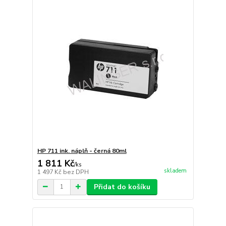
HP 711 ink. náplň - černá 80ml
1 811 Kč
/
ks
skladem
1 497 Kč
bez DPH
Přidat do košíku