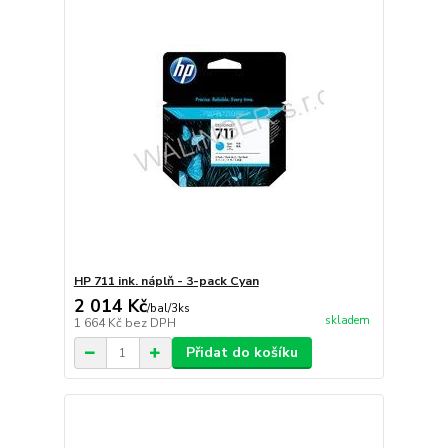
HP 711 ink. náplň - 3-pack Cyan
2 014 Kč
/
bal/3ks
skladem
1 664 Kč
bez DPH
Přidat do košíku