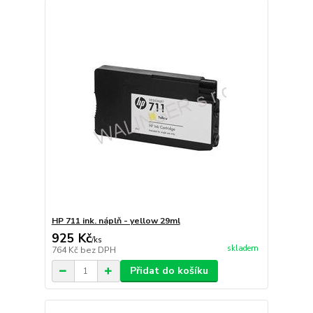
HP 711 ink. náplň - yellow 29ml
925 Kč
/
ks
skladem
764 Kč
bez DPH
Přidat do košíku