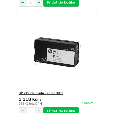
Přidat do košíku
HP 711 ink. náplň - černá 38ml
1 118 Kč
/
ks
skladem
924 Kč
bez DPH
Přidat do košíku