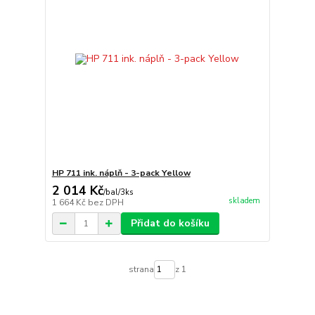
HP 711 ink. náplň - 3-pack Yellow
2 014 Kč
/
bal/3ks
skladem
1 664 Kč
bez DPH
Přidat do košíku
strana
z 1