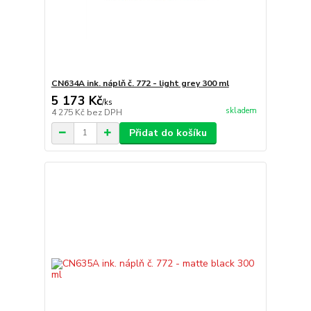
CN634A ink. náplň č. 772 - light grey 300 ml
5 173 Kč
/
ks
skladem
4 275 Kč
bez DPH
Přidat do košíku