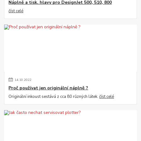
Náplně a tisk. hlavy pro DesignJet 500, 510, 800
číst celé
14
.
10
.
2022
Proč používat jen originální náplně ?
Originální inkoust sestává z cca 80 různých látek.
číst celé