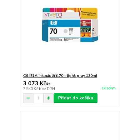
C9451A ink.náplň č.70 - light gray 130ml
3 073 Kč
/
ks
skladem
2 540 Kč
bez DPH
Přidat do košíku