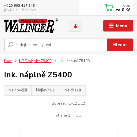
0
ks
+420 603 417 845
za
0 Kč
(Po-Pá, 8-15:30 hod.)
Menu
Hledat
Úvod
HP DesignJet Z5400
Ink. náplně Z5400
Ink. náplně Z5400
Nejnovější
Nejlevnější
Nejdražší
Zobrazuji 1-12 z 12
strana
z 1