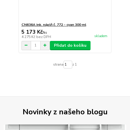
CN636A ink. náplň č. 772 - cyan 300 ml
5 173 Kč
/
ks
skladem
4 275 Kč
bez DPH
Přidat do košíku
strana
z 1
Novinky z našeho blogu