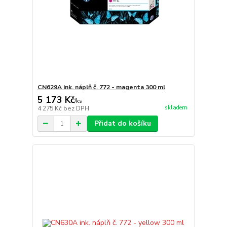
CN629A ink. náplň č. 772 - magenta 300 ml
5 173 Kč
/
ks
skladem
4 275 Kč
bez DPH
Přidat do košíku