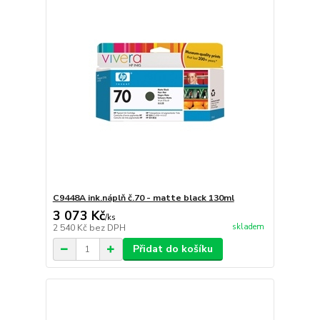
C9448A ink.náplň č.70 - matte black 130ml
3 073 Kč
/
ks
skladem
2 540 Kč
bez DPH
Přidat do košíku