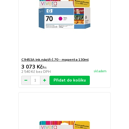
C9453A ink.náplň č.70 - magenta 130ml
3 073 Kč
/
ks
skladem
2 540 Kč
bez DPH
Přidat do košíku