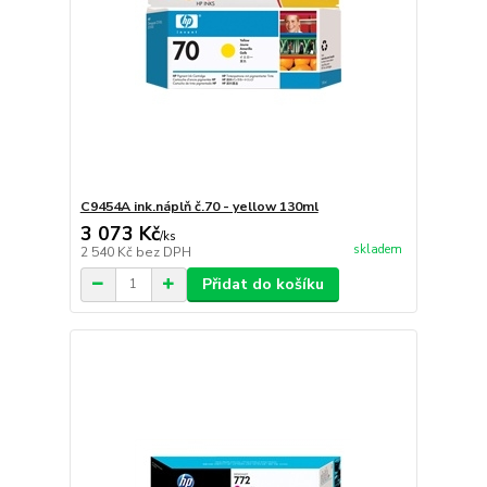
C9454A ink.náplň č.70 - yellow 130ml
3 073 Kč
/
ks
skladem
2 540 Kč
bez DPH
Přidat do košíku