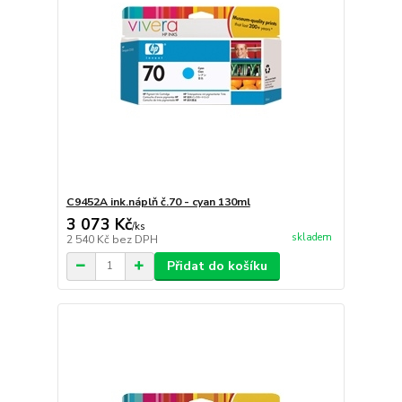
C9452A ink.náplň č.70 - cyan 130ml
3 073 Kč
/
ks
skladem
2 540 Kč
bez DPH
Přidat do košíku