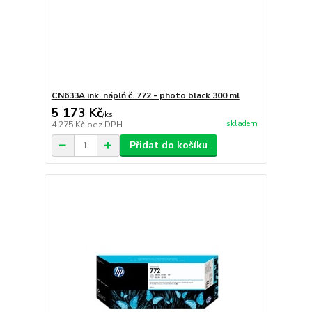
CN633A ink. náplň č. 772 - photo black 300 ml
5 173 Kč
/
ks
skladem
4 275 Kč
bez DPH
Přidat do košíku