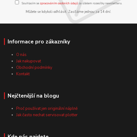
Souhlasím se
zpracováním osobních údajů
za účelem rozesílky newsletteru.
Můžete se kdykoli odhlásit. Zasíláme jednou za 14 dní.
Informace pro zákazníky
O nás
Jak nakupovat
Obchodní podmínky
Kontakt
Nejčtenější na blogu
Proč používat jen originální náplně
Jak často nechat servisovat plotter
Kde nás najdete