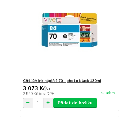
C9449A ink.náplň č.70 - photo black 130ml
3 073 Kč
/
ks
skladem
2 540 Kč
bez DPH
Přidat do košíku