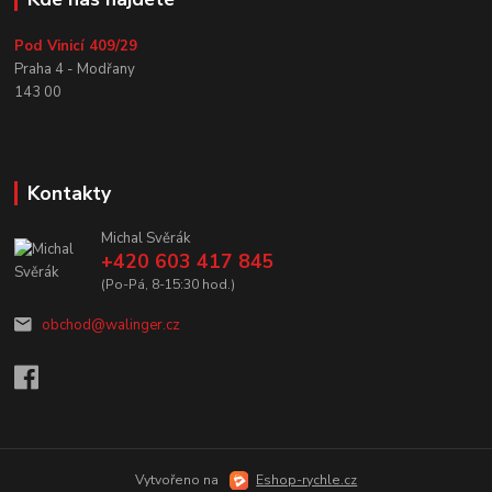
Pod Vinicí 409/29
Praha 4 - Modřany
143 00
Kontakty
Michal Svěrák
+420 603 417 845
(Po-Pá, 8-15:30 hod.)
obchod@walinger.cz
Vytvořeno na
Eshop-rychle.cz