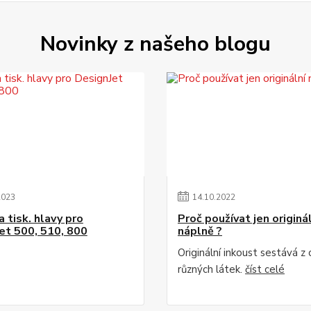
Novinky z našeho blogu
2023
14
.
10
.
2022
 tisk. hlavy pro
Proč používat jen originá
et 500, 510, 800
náplně ?
Originální inkoust sestává z
různých látek.
číst celé