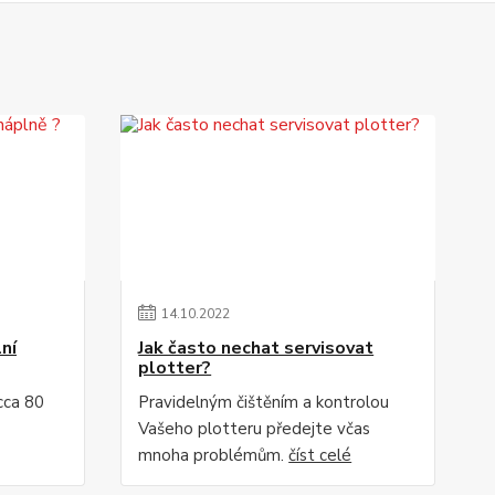
14
.
10
.
2022
lní
Jak často nechat servisovat
plotter?
 cca 80
Pravidelným čištěním a kontrolou
Vašeho plotteru předejte včas
mnoha problémům.
číst celé