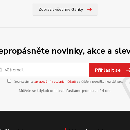
Zobrazit všechny články
epropásněte novinky, akce a slev
Přihlásit se
Souhlasím se
zpracováním osobních údajů
za účelem rozesílky newsletteru.
Můžete se kdykoli odhlásit. Zasíláme jednou za 14 dní.