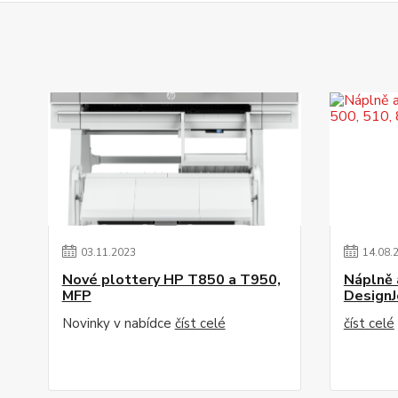
03
.
11
.
2023
14
.
08
.
Nové plottery HP T850 a T950,
Náplně a
MFP
DesignJ
Novinky v nabídce
číst celé
číst celé