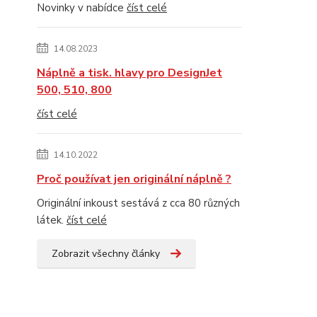
Novinky v nabídce
číst celé
14.08.2023
Náplně a tisk. hlavy pro DesignJet
500, 510, 800
číst celé
14.10.2022
Proč používat jen originální náplně ?
Originální inkoust sestává z cca 80 různých
látek.
číst celé
Zobrazit všechny články