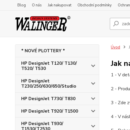
Blog
O nás
Jak nakupovat
Obchodní podmínky
Ochran
Úvod
J
* NOVÉ PLOTTERY *
Jak 
HP DesignJet T120/ T130/
T520/ T530
1 - V det
HP DesignJet
T230/250/630/650/Studio
2 - Produ
HP DesignJet T730/ T830
3 - Zde z
HP DesignJet T920/ T1500
4 - V nás
HP DesignJet T930/
T1530/T2530