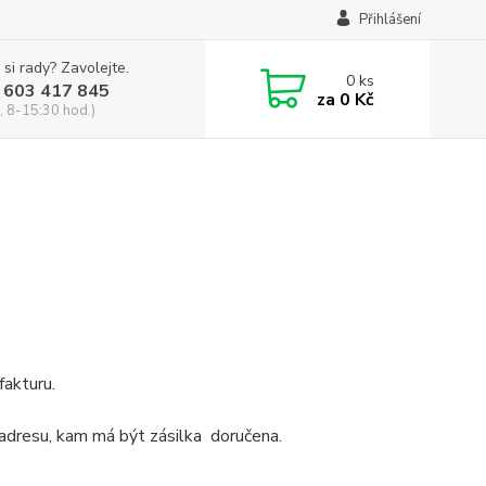
Přihlášení
 si rady? Zavolejte.
0
ks
 603 417 845
za
0 Kč
, 8-15:30 hod.)
fakturu.
 adresu, kam má být zásilka doručena.