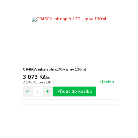
C9450A ink.náplň č.70 - gray 130ml
3 073 Kč
/
ks
skladem
2 540 Kč
bez DPH
Přidat do košíku