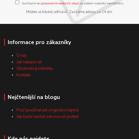
Souhlasím se
zpracováním osobních údajů
za účelem rozesílky newsletteru.
Můžete se kdykoli odhlásit. Zasíláme jednou za 14 dní.
Informace pro zákazníky
O nás
Jak nakupovat
Obchodní podmínky
Kontakt
Nejčtenější na blogu
Proč používat jen originální náplně
Jak často nechat servisovat plotter
Kde nás najdete