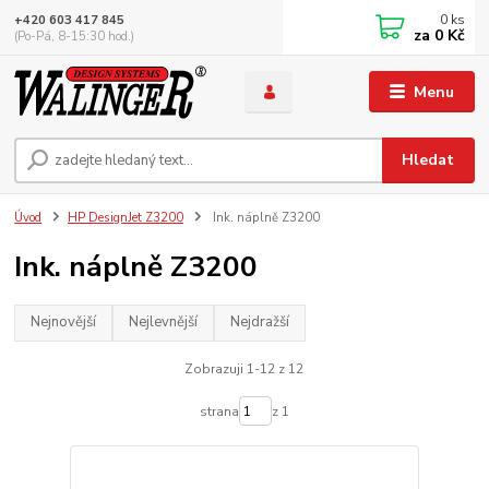
0
ks
+420 603 417 845
za
0 Kč
(Po-Pá, 8-15:30 hod.)
Menu
Hledat
Úvod
HP DesignJet Z3200
Ink. náplně Z3200
Ink. náplně Z3200
Nejnovější
Nejlevnější
Nejdražší
Zobrazuji 1-12 z 12
strana
z 1