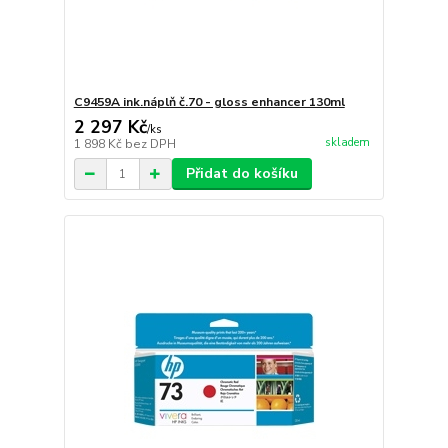
C9459A ink.náplň č.70 - gloss enhancer 130ml
2 297 Kč
/
ks
skladem
1 898 Kč
bez DPH
Přidat do košíku