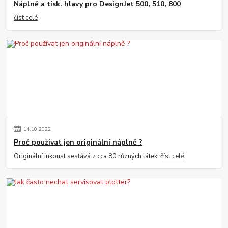
Náplně a tisk. hlavy pro DesignJet 500, 510, 800
číst celé
14
.
10
.
2022
Proč používat jen originální náplně ?
Originální inkoust sestává z cca 80 různých látek.
číst celé