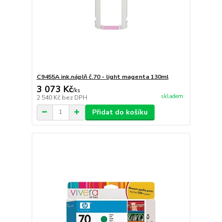
C9455A ink.náplň č.70 - light magenta 130ml
3 073 Kč
/
ks
skladem
2 540 Kč
bez DPH
Přidat do košíku