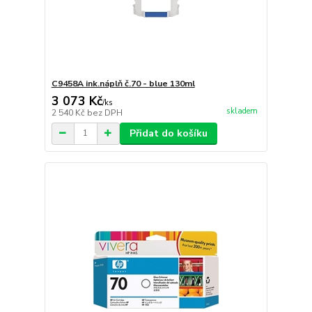
C9458A ink.náplň č.70 - blue 130ml
3 073 Kč
/
ks
skladem
2 540 Kč
bez DPH
Přidat do košíku