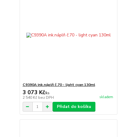
C9390A ink.náplň č.70 - light cyan 130ml
3 073 Kč
/
ks
skladem
2 540 Kč
bez DPH
Přidat do košíku