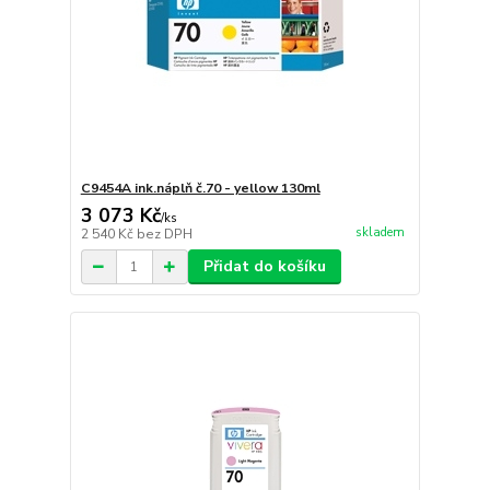
C9454A ink.náplň č.70 - yellow 130ml
3 073 Kč
/
ks
skladem
2 540 Kč
bez DPH
Přidat do košíku