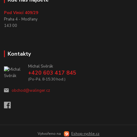
Pod Vinicí 409/29
Praha 4 - Modřany
143 00
Kontakty
Michal Svěrák
+420 603 417 845
(Po-Pá, 8-15:30 hod.)
obchod@walinger.cz
Vytvořeno na
Eshop-rychle.cz