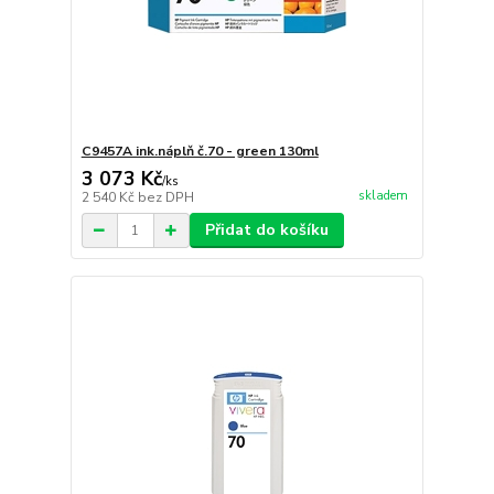
C9457A ink.náplň č.70 - green 130ml
3 073 Kč
/
ks
skladem
2 540 Kč
bez DPH
Přidat do košíku