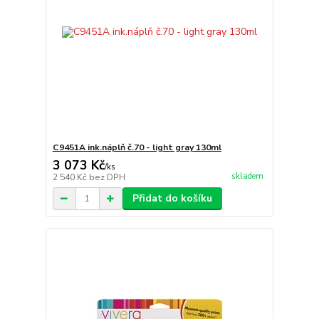
C9451A ink.náplň č.70 - light gray 130ml
3 073 Kč
/
ks
skladem
2 540 Kč
bez DPH
Přidat do košíku