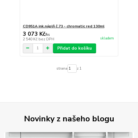
CD951A ink.náplň č.73 - chromatic red 130ml
3 073 Kč
/
ks
skladem
2 540 Kč
bez DPH
Přidat do košíku
strana
z 1
Novinky z našeho blogu