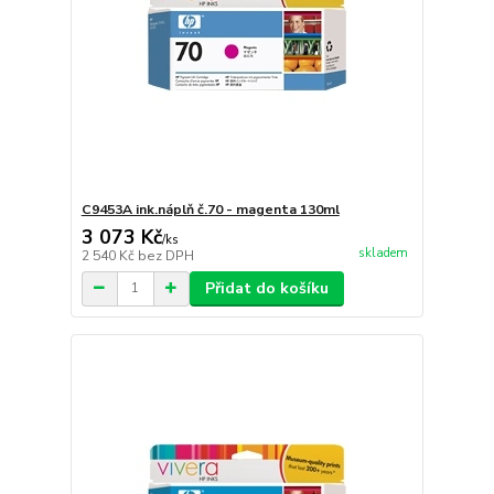
C9453A ink.náplň č.70 - magenta 130ml
3 073 Kč
/
ks
skladem
2 540 Kč
bez DPH
Přidat do košíku