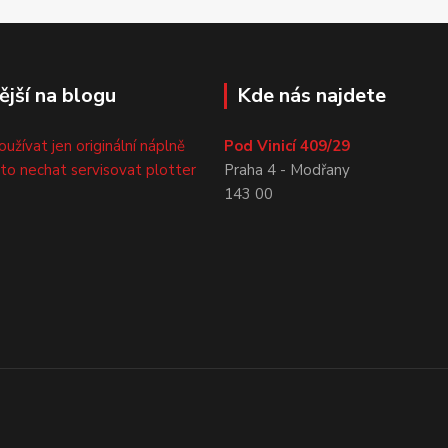
ější na blogu
Kde nás najdete
oužívat jen originální náplně
Pod Vinicí 409/29
sto nechat servisovat plotter
Praha 4 - Modřany
143 00