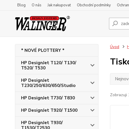
Blog
O nás
Jak nakupovat
Obchodní podmínky
Ochran
Úvod
H
* NOVÉ PLOTTERY *
Tisk
HP DesignJet T120/ T130/
T520/ T530
Nejnově
HP DesignJet
T230/250/630/650/Studio
Zobrazuji 
HP DesignJet T730/ T830
HP DesignJet T920/ T1500
HP DesignJet T930/
T1530/T2530