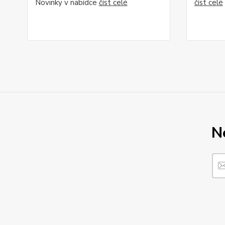
Novinky v nabídce
číst celé
číst celé
N