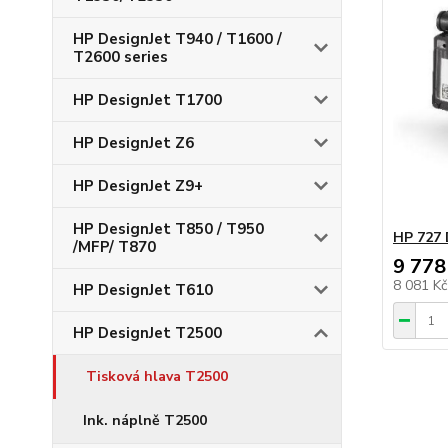
HP DesignJet T940 / T1600 /
T2600 series
HP DesignJet T1700
HP DesignJet Z6
HP DesignJet Z9+
HP DesignJet T850 / T950
HP 727 
/MFP/ T870
9 778
8 081 K
HP DesignJet T610
HP DesignJet T2500
Tisková hlava T2500
Ink. náplně T2500