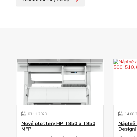
03
.
11
.
2023
14
.
08
.
Nové plottery HP T850 a T950,
Náplně a
MFP
DesignJ