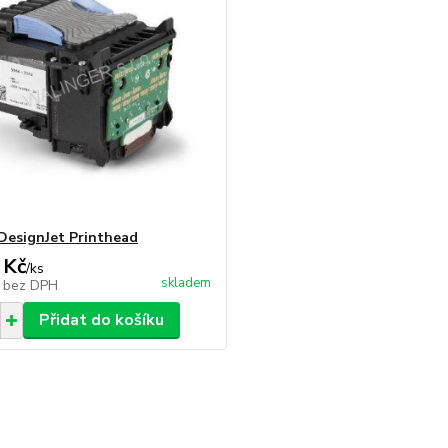
DesignJet Printhead
 Kč
/
ks
skladem
č
bez DPH
Přidat do košíku