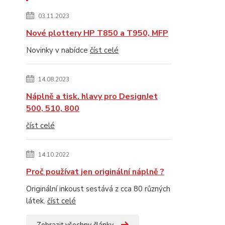
03.11.2023
Nové plottery HP T850 a T950, MFP
Novinky v nabídce
číst celé
14.08.2023
Náplně a tisk. hlavy pro DesignJet
500, 510, 800
číst celé
14.10.2022
Proč používat jen originální náplně ?
Originální inkoust sestává z cca 80 různých
látek.
číst celé
Zobrazit všechny články