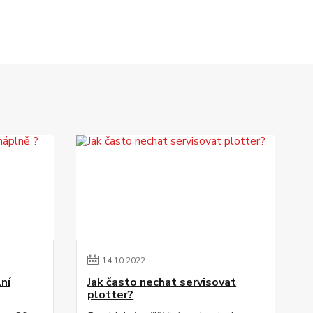
14
.
10
.
2022
lní
Jak často nechat servisovat
plotter?