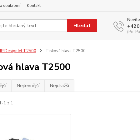
a soukromí
Kontakt
Nevíte
Hledat
+420
(Po-Pá
P DesignJet T2500
Tisková hlava T2500
ová hlava T2500
jší
Nejlevnější
Nejdražší
1-1 z 1