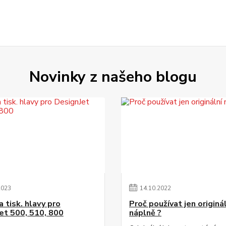
Novinky z našeho blogu
2023
14
.
10
.
2022
 tisk. hlavy pro
Proč používat jen originá
et 500, 510, 800
náplně ?