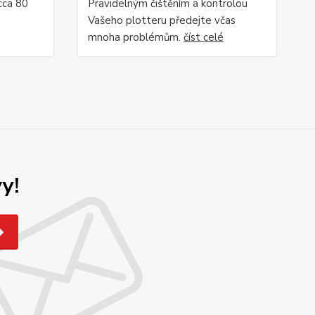
 cca 80
Pravidelným čištěním a kontrolou
Vašeho plotteru předejte včas
mnoha problémům.
číst celé
y!