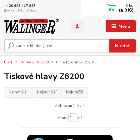
0
ks
+420 603 417 845
za
0 Kč
(Po-Pá, 8-15:30 hod.)
Menu
Hledat
Úvod
HP DesignJet Z6200
Tiskové hlavy Z6200
Tiskové hlavy Z6200
Nejnovější
Nejlevnější
Nejdražší
Zobrazuji 1-4 z 4
strana
z 1