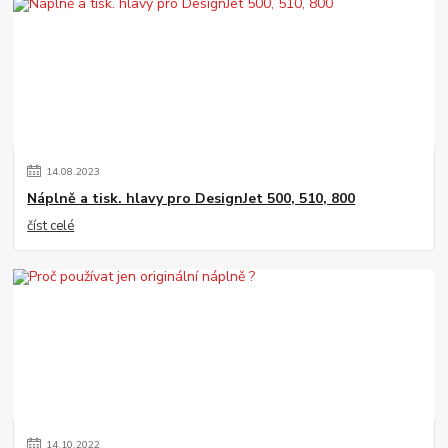
14
.
08
.
2023
Náplně a tisk. hlavy pro DesignJet 500, 510, 800
číst celé
14
.
10
.
2022