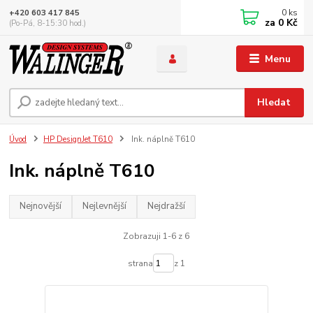
0
ks
+420 603 417 845
za
0 Kč
(Po-Pá, 8-15:30 hod.)
Menu
Hledat
Úvod
HP DesignJet T610
Ink. náplně T610
Ink. náplně T610
Nejnovější
Nejlevnější
Nejdražší
Zobrazuji 1-6 z 6
strana
z 1