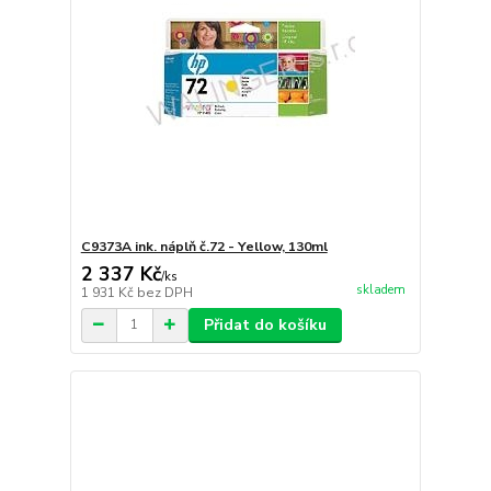
C9373A ink. náplň č.72 - Yellow, 130ml
2 337 Kč
/
ks
skladem
1 931 Kč
bez DPH
Přidat do košíku