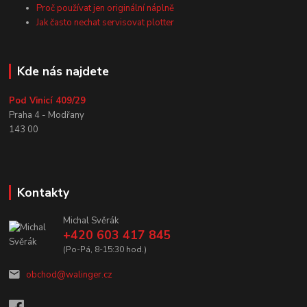
Proč používat jen originální náplně
Jak často nechat servisovat plotter
Kde nás najdete
Pod Vinicí 409/29
Praha 4 - Modřany
143 00
Kontakty
Michal Svěrák
+420 603 417 845
(Po-Pá, 8-15:30 hod.)
obchod@walinger.cz