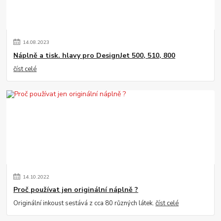
14
.
08
.
2023
Náplně a tisk. hlavy pro DesignJet 500, 510, 800
číst celé
14
.
10
.
2022
Proč používat jen originální náplně ?
Originální inkoust sestává z cca 80 různých látek.
číst celé