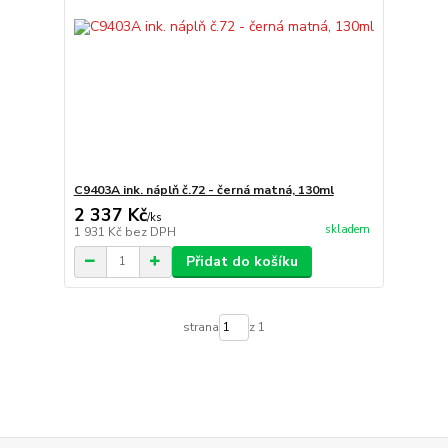
C9403A ink. náplň č.72 - černá matná, 130ml
2 337 Kč
/
ks
skladem
1 931 Kč
bez DPH
Přidat do košíku
strana
z 1