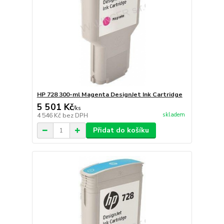
HP 728 300-ml Magenta DesignJet Ink Cartridge
5 501 Kč
/
ks
skladem
4 546 Kč
bez DPH
Přidat do košíku