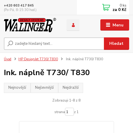
0
ks
+420 603 417 845
za
0 Kč
(Po-Pá, 8-15:30 hod.)
Menu
Hledat
Úvod
HP DesignJet T730/ T830
Ink. náplně T730/ T830
Ink. náplně T730/ T830
Nejnovější
Nejlevnější
Nejdražší
Zobrazuji 1-8 z 8
strana
z 1