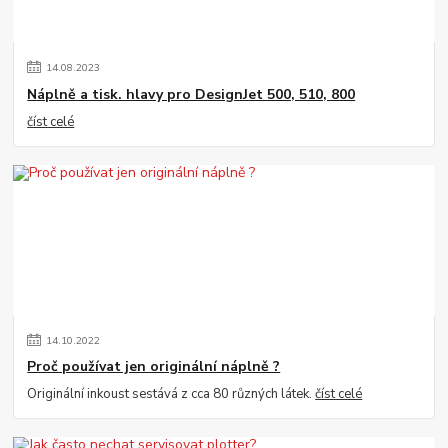
14
.
08
.
2023
Náplně a tisk. hlavy pro DesignJet 500, 510, 800
číst celé
14
.
10
.
2022
Proč používat jen originální náplně ?
Originální inkoust sestává z cca 80 různých látek.
číst celé