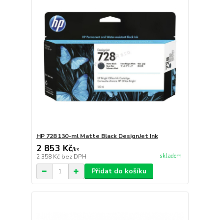
HP 728 130-ml Matte Black DesignJet Ink
2 853 Kč
/
ks
skladem
2 358 Kč
bez DPH
Přidat do košíku