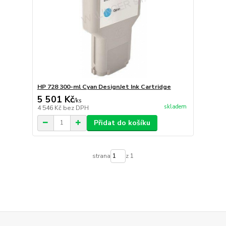
HP 728 300-ml Cyan DesignJet Ink Cartridge
5 501 Kč
/
ks
skladem
4 546 Kč
bez DPH
Přidat do košíku
strana
z 1