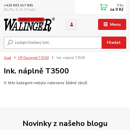
0
ks
+420 603 417 845
za
0 Kč
(Po-Pá, 8-15:30 hod.)
Menu
Hledat
Úvod
HP DesignJet T3500
Ink. náplně T3500
Ink. náplně T3500
V této kategorii nebylo nalezeno žádné zboží.
Novinky z našeho blogu