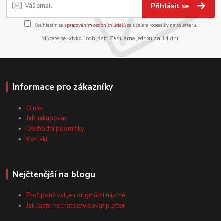
Přihlásit se
Souhlasím se
zpracováním osobních údajů
za účelem rozesílky newsletteru.
Můžete se kdykoli odhlásit. Zasíláme jednou za 14 dní.
Informace pro zákazníky
O nás
Jak nakupovat
Obchodní podmínky
Kontakt
Nejčtenější na blogu
Proč používat jen originální náplně
Jak často nechat servisovat plotter