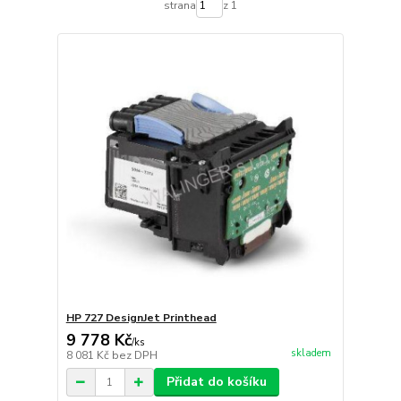
strana
z 1
HP 727 DesignJet Printhead
9 778 Kč
/
ks
skladem
8 081 Kč
bez DPH
Přidat do košíku