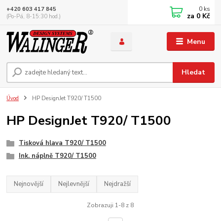
0
ks
+420 603 417 845
za
0 Kč
(Po-Pá, 8-15:30 hod.)
Menu
Hledat
Úvod
HP DesignJet T920/ T1500
HP DesignJet T920/ T1500
Tisková hlava T920/ T1500
Ink. náplně T920/ T1500
Nejnovější
Nejlevnější
Nejdražší
Zobrazuji 1-8 z 8