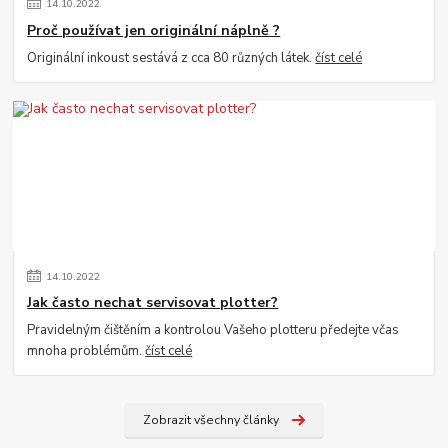
14
.
10
.
2022
Proč používat jen originální náplně ?
Originální inkoust sestává z cca 80 různých látek.
číst celé
14
.
10
.
2022
Jak často nechat servisovat plotter?
Pravidelným čištěním a kontrolou Vašeho plotteru předejte včas
mnoha problémům.
číst celé
Zobrazit všechny články