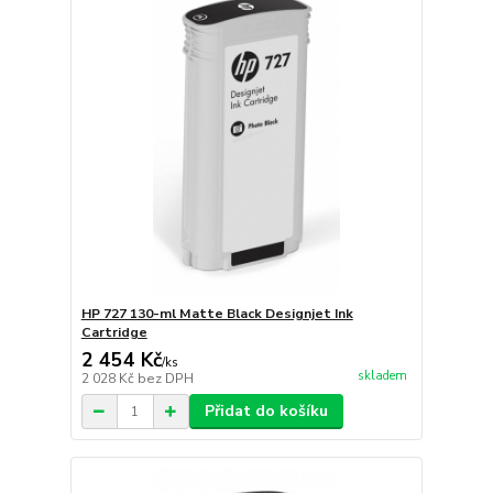
HP 727 130-ml Matte Black Designjet Ink
Cartridge
2 454 Kč
/
ks
skladem
2 028 Kč
bez DPH
Přidat do košíku