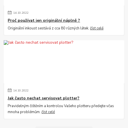
14
.
10
.
2022
Proč používat jen originální náplně ?
Originální inkoust sestává z cca 80 různých látek.
číst celé
14
.
10
.
2022
Jak často nechat servisovat plotter?
Pravidelným čištěním a kontrolou Vašeho plotteru předejte včas
mnoha problémům.
číst celé