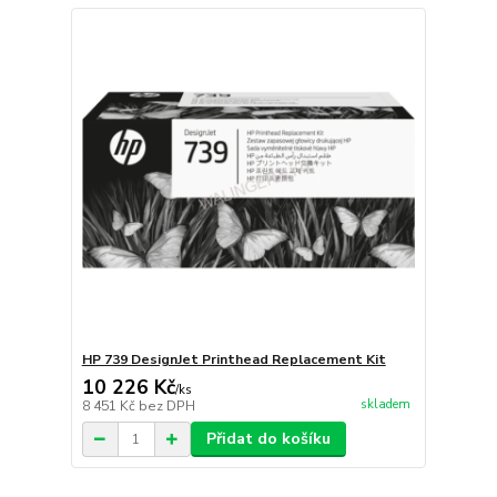
HP 739 DesignJet Printhead Replacement Kit
10 226 Kč
/
ks
skladem
8 451 Kč
bez DPH
Přidat do košíku