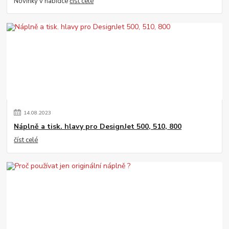
Novinky v nabídce
číst celé
14
.
08
.
2023
Náplně a tisk. hlavy pro DesignJet 500, 510, 800
číst celé