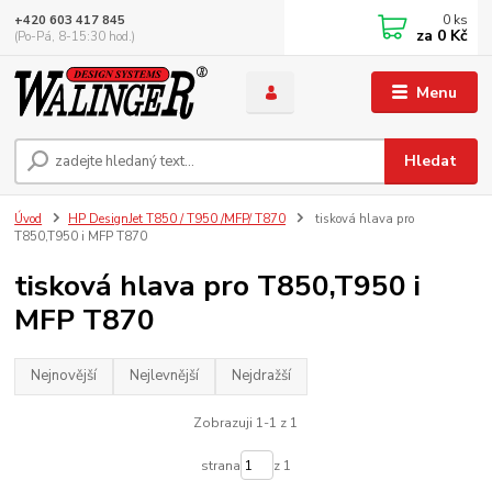
0
ks
+420 603 417 845
za
0 Kč
(Po-Pá, 8-15:30 hod.)
Menu
Hledat
Úvod
HP DesignJet T850 / T950 /MFP/ T870
tisková hlava pro
T850,T950 i MFP T870
tisková hlava pro T850,T950 i
MFP T870
Nejnovější
Nejlevnější
Nejdražší
Zobrazuji 1-1 z 1
strana
z 1