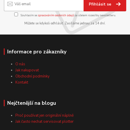
Přihlásit se
Souhlasím se
zpracováním osobních údajů
za účelem rozesílky newsletteru.
Můžete se kdykoli odhlásit. Zasíláme jednou za 14 dní.
Informace pro zákazníky
O nás
Jak nakupovat
Obchodní podmínky
Kontakt
Nejčtenější na blogu
Proč používat jen originální náplně
Jak často nechat servisovat plotter