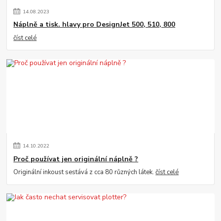
14
.
08
.
2023
Náplně a tisk. hlavy pro DesignJet 500, 510, 800
číst celé
14
.
10
.
2022
Proč používat jen originální náplně ?
Originální inkoust sestává z cca 80 různých látek.
číst celé