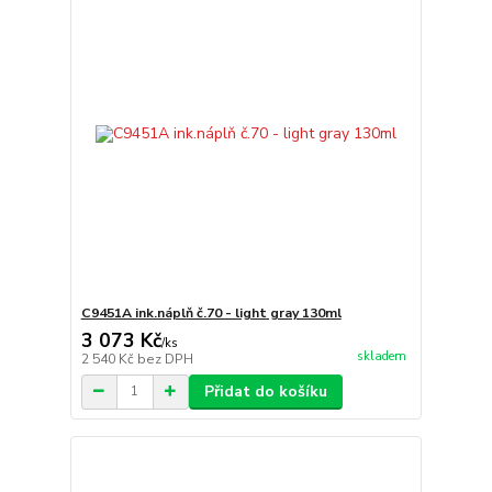
C9451A ink.náplň č.70 - light gray 130ml
3 073 Kč
/
ks
skladem
2 540 Kč
bez DPH
Přidat do košíku