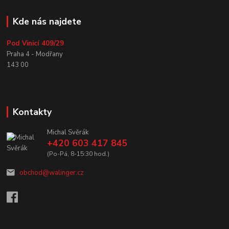
Kde nás najdete
Pod Vinicí 409/29
Praha 4 - Modřany
143 00
Kontakty
Michal Svěrák
+420 603 417 845
(Po-Pá, 8-15:30 hod.)
obchod@walinger.cz