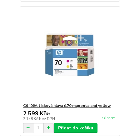
C9406A tisková hlava č.70 magenta and yellow
2 599 Kč
/
ks
skladem
2 148 Kč
bez DPH
Přidat do košíku