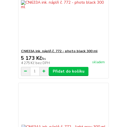
CN633A ink. náplň č. 772 - photo black 300 ml
5 173 Kč
/
ks
skladem
4 275 Kč
bez DPH
Přidat do košíku