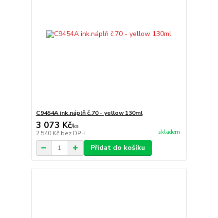
C9454A ink.náplň č.70 - yellow 130ml
3 073 Kč
/
ks
skladem
2 540 Kč
bez DPH
Přidat do košíku