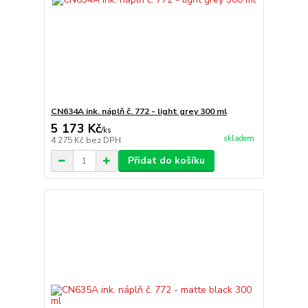
CN634A ink. náplň č. 772 - light grey 300 ml
5 173 Kč
/
ks
skladem
4 275 Kč
bez DPH
Přidat do košíku