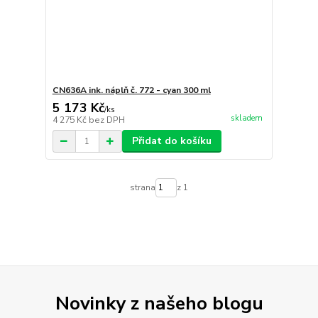
CN636A ink. náplň č. 772 - cyan 300 ml
5 173 Kč
/
ks
skladem
4 275 Kč
bez DPH
Přidat do košíku
strana
z 1
Novinky z našeho blogu