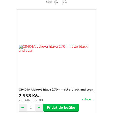
strana
z 1
C9404A tisková hlava č.70 - matte black and cyan
2 558 Kč
/
ks
skladem
2 114 Kč
bez DPH
Přidat do košíku