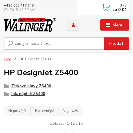
0
ks
+420 603 417 845
za
0 Kč
(Po-Pá, 8-15:30 hod.)
Menu
Hledat
Úvod
HP DesignJet Z5400
HP DesignJet Z5400
Tiskové hlavy Z5400
Ink. náplně Z5400
Nejnovější
Nejlevnější
Nejdražší
Zobrazuji 1-15 z 15