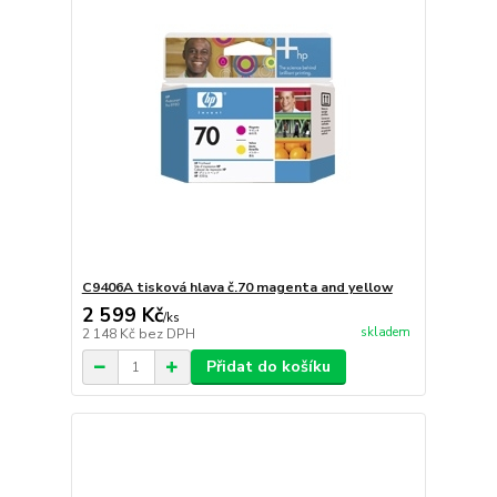
C9406A tisková hlava č.70 magenta and yellow
2 599 Kč
/
ks
skladem
2 148 Kč
bez DPH
Přidat do košíku