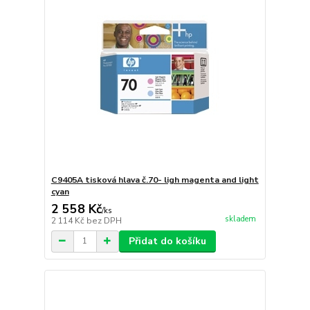
C9405A tisková hlava č.70- ligh magenta and light
cyan
2 558 Kč
/
ks
skladem
2 114 Kč
bez DPH
Přidat do košíku