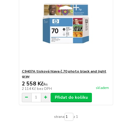
C9407A tisková hlava č.70 photo black and light
gray
2 558 Kč
/
ks
skladem
2 114 Kč
bez DPH
Přidat do košíku
strana
z 1