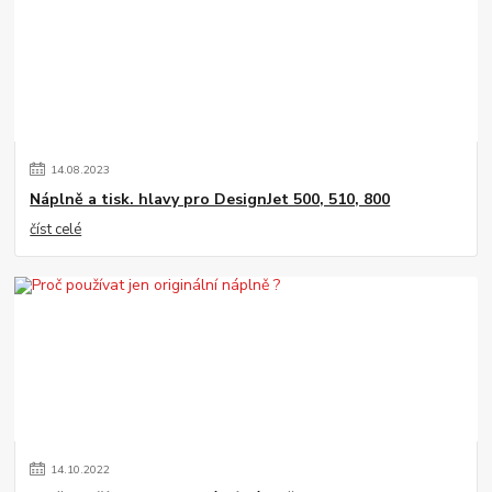
14
.
08
.
2023
Náplně a tisk. hlavy pro DesignJet 500, 510, 800
číst celé
14
.
10
.
2022