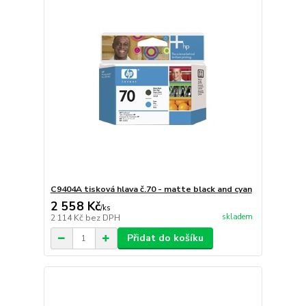
C9404A tisková hlava č.70 - matte black and cyan
2 558 Kč
/
ks
skladem
2 114 Kč
bez DPH
Přidat do košíku