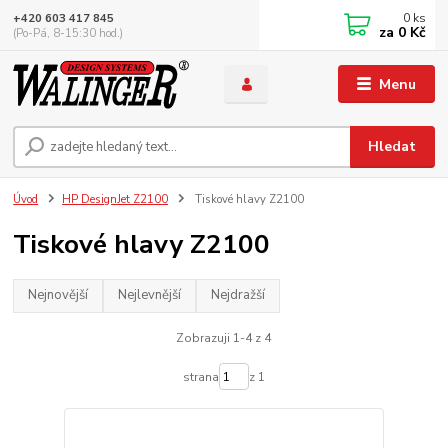
0
ks
+420 603 417 845
za
0 Kč
(Po-Pá, 8-15:30 hod.)
Menu
Hledat
Úvod
HP DesignJet Z2100
Tiskové hlavy Z2100
Tiskové hlavy Z2100
Nejnovější
Nejlevnější
Nejdražší
Zobrazuji 1-4 z 4
strana
z 1