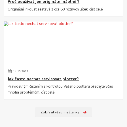
Proč používat jen originální náplně ?
Originální inkoust sestává z cca 80 různých látek.
číst celé
14
.
10
.
2022
Jak často nechat servisovat plotter?
Pravidelným čištěním a kontrolou Vašeho plotteru předejte včas
mnoha problémům.
číst celé
Zobrazit všechny články