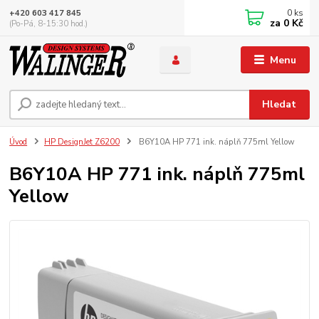
0
ks
+420 603 417 845
za
0 Kč
(Po-Pá, 8-15:30 hod.)
Menu
Hledat
Úvod
HP DesignJet Z6200
B6Y10A HP 771 ink. náplň 775ml Yellow
B6Y10A HP 771 ink. náplň 775ml
Yellow