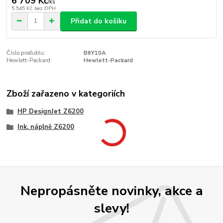
6 709 Kč
/
ks
5 545 Kč
bez DPH
Přidat do košíku
Číslo produktu:
B6Y10A
Hewlett-Packard:
Hewlett-Packard
Zboží zařazeno v kategoriích
HP DesignJet Z6200
Ink. náplně Z6200
Nepropásněte novinky, akce a
slevy!