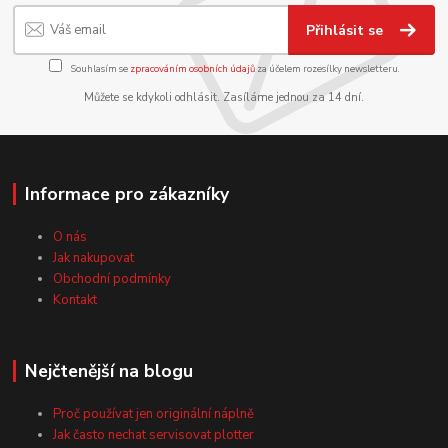
Přihlásit se
Souhlasím se
zpracováním osobních údajů
za účelem rozesílky newsletteru.
Můžete se kdykoli odhlásit. Zasíláme jednou za 14 dní.
Informace pro zákazníky
O nás
Jak nakupovat
Obchodní podmínky
Kontakt
Nejčtenější na blogu
Proč používat jen originální náplně
Jak často nechat servisovat plotter