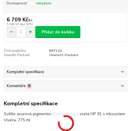
Dostupnost
skladem
6 709 Kč
/
ks
5 545 Kč
bez DPH
Přidat do košíku
Číslo produktu:
B6Y12A
Hewlett-Packard:
Hewlett-Packard
Kompletní specifikace
Komentáře
0
Kompletní specifikace
Světle azurová pigmentová inkoustová kazeta HP 91 s inkoustem
Vivera, 775 ml