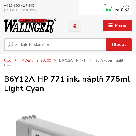
0
ks
+420 603 417 845
za
0 Kč
(Po-Pá, 8-15:30 hod.)
Menu
Hledat
Úvod
HP DesignJet Z6200
B6Y12A HP 771 ink. náplň 775ml Light
Cyan
B6Y12A HP 771 ink. náplň 775ml
Light Cyan