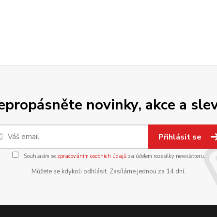
epropásněte novinky, akce a slev
Přihlásit se
Souhlasím se
zpracováním osobních údajů
za účelem rozesílky newsletteru.
Můžete se kdykoli odhlásit. Zasíláme jednou za 14 dní.