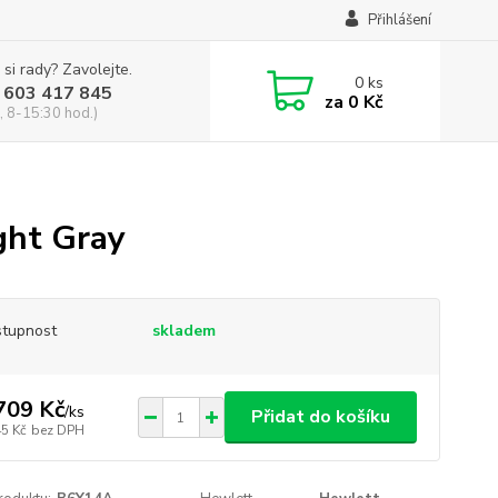
Přihlášení
 si rady? Zavolejte.
0
ks
 603 417 845
za
0 Kč
, 8-15:30 hod.)
ght Gray
tupnost
skladem
709 Kč
/
ks
Přidat do košíku
45 Kč
bez DPH