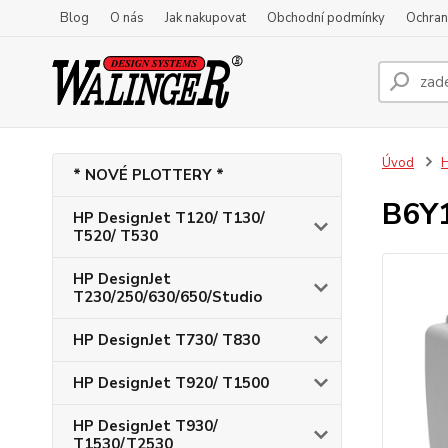
Blog
O nás
Jak nakupovat
Obchodní podmínky
Ochran
Úvod
H
* NOVÉ PLOTTERY *
B6Y1
HP DesignJet T120/ T130/
T520/ T530
HP DesignJet
T230/250/630/650/Studio
HP DesignJet T730/ T830
HP DesignJet T920/ T1500
HP DesignJet T930/
T1530/T2530