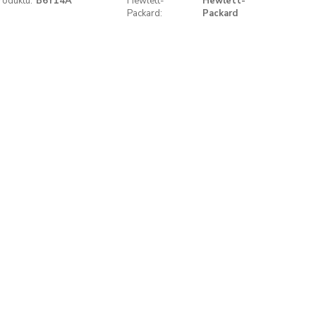
roduktu:
B6Y14A
Hewlett-
Hewlett-
Packard:
Packard