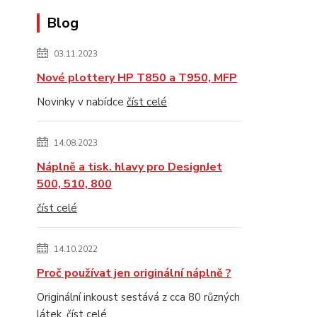
Blog
03.11.2023
Nové plottery HP T850 a T950, MFP
Novinky v nabídce
číst celé
14.08.2023
Náplně a tisk. hlavy pro DesignJet
500, 510, 800
číst celé
14.10.2022
Proč používat jen originální náplně ?
Originální inkoust sestává z cca 80 různých
látek.
číst celé