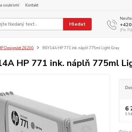
a soukromí
Kontakt
Nevíte
Hledat
+420
(Po-Pá
P DesignJet Z6200
B6Y14A HP 771 ink. náplň 775ml Light Gray
4A HP 771 ink. náplň 775ml Li
Dos
6 
5 5