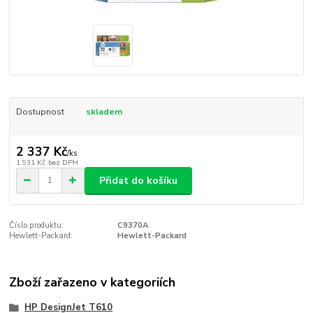
Dostupnost
skladem
2 337 Kč
/
ks
1 931 Kč
bez DPH
Přidat do košíku
Číslo produktu:
C9370A
Hewlett-Packard:
Hewlett-Packard
Zboží zařazeno v kategoriích
HP DesignJet T610