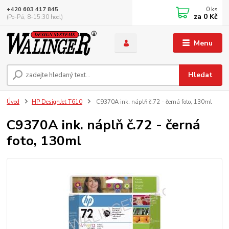
0
ks
+420 603 417 845
za
0 Kč
(Po-Pá, 8-15:30 hod.)
Menu
Hledat
Úvod
HP DesignJet T610
C9370A ink. náplň č.72 - černá foto, 130ml
C9370A ink. náplň č.72 - černá
foto, 130ml