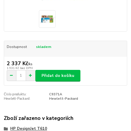
Dostupnost
skladem
2 337 Kč
/
ks
1 931 Kč
bez DPH
Přidat do košíku
Číslo produktu:
C9371A
Hewlett-Packard:
Hewlett-Packard
Zboží zařazeno v kategoriích
HP DesignJet T610