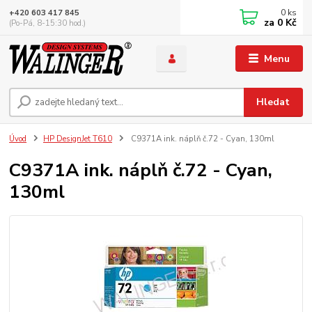
0
ks
+420 603 417 845
za
0 Kč
(Po-Pá, 8-15:30 hod.)
Menu
Hledat
Úvod
HP DesignJet T610
C9371A ink. náplň č.72 - Cyan, 130ml
C9371A ink. náplň č.72 - Cyan,
130ml