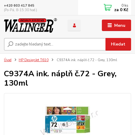
0
ks
+420 603 417 845
za
0 Kč
(Po-Pá, 8-15:30 hod.)
Menu
Hledat
Úvod
HP DesignJet T610
C9374A ink. náplň č.72 - Grey, 130ml
C9374A ink. náplň č.72 - Grey,
130ml