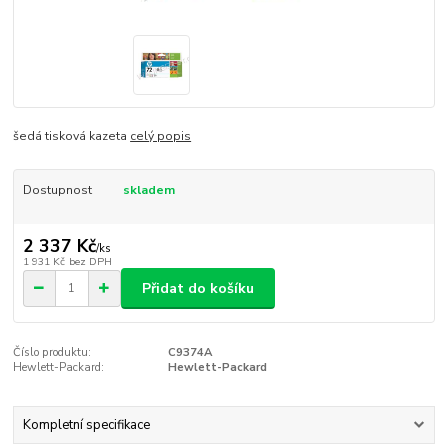
šedá tisková kazeta
celý popis
Dostupnost
skladem
2 337 Kč
/
ks
1 931 Kč
bez DPH
Přidat do košíku
Číslo produktu:
C9374A
Hewlett-Packard:
Hewlett-Packard
Kompletní specifikace