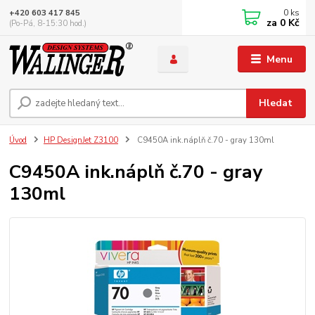
0
ks
+420 603 417 845
za
0 Kč
(Po-Pá, 8-15:30 hod.)
Menu
Hledat
Úvod
HP DesignJet Z3100
C9450A ink.náplň č.70 - gray 130ml
C9450A ink.náplň č.70 - gray
130ml