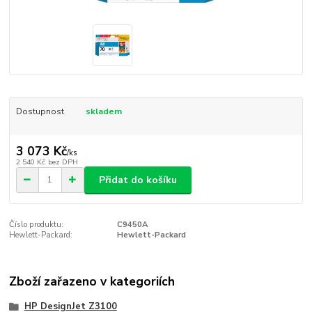
Dostupnost
skladem
3 073 Kč
/
ks
2 540 Kč
bez DPH
Přidat do košíku
Číslo produktu:
C9450A
Hewlett-Packard:
Hewlett-Packard
Zboží zařazeno v kategoriích
HP DesignJet Z3100