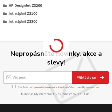
HP DesignJet Z3200
Ink. náplně Z3100
Ink. náplně Z3200
Nepropásněte novinky, akce a
slevy!
Přihlásit se
Souhlasím se
zpracováním osobních údajů
za účelem rozesílky newsletteru.
Můžete se kdykoli odhlásit. Zasíláme jednou za 14 dní.