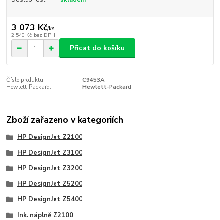
3 073 Kč
/
ks
2 540 Kč
bez DPH
Přidat do košíku
Číslo produktu:
C9453A
Hewlett-Packard:
Hewlett-Packard
Zboží zařazeno v kategoriích
HP DesignJet Z2100
HP DesignJet Z3100
HP DesignJet Z3200
HP DesignJet Z5200
HP DesignJet Z5400
Ink. náplně Z2100