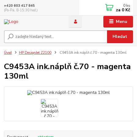
0
ks
+420 603 417 845
za
0 Kč
(Po-Pá, 8-15:30 hod.)
Menu
Hledat
Úvod
HP DesignJet Z2100
C9453A ink.náplň č.70 - magenta 130ml
C9453A ink.náplň č.70 - magenta
130ml
Dostupnost
skladem