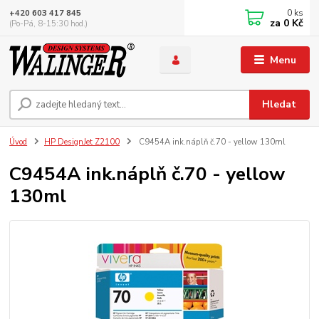
0
ks
+420 603 417 845
za
0 Kč
(Po-Pá, 8-15:30 hod.)
Menu
Hledat
Úvod
HP DesignJet Z2100
C9454A ink.náplň č.70 - yellow 130ml
C9454A ink.náplň č.70 - yellow
130ml