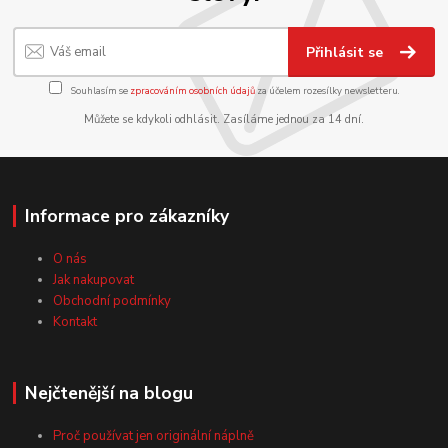
Přihlásit se
Souhlasím se
zpracováním osobních údajů
za účelem rozesílky newsletteru.
Můžete se kdykoli odhlásit. Zasíláme jednou za 14 dní.
Informace pro zákazníky
O nás
Jak nakupovat
Obchodní podmínky
Kontakt
Nejčtenější na blogu
Proč používat jen originální náplně