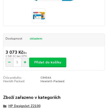
Dostupnost
skladem
3 073 Kč
/
ks
2 540 Kč
bez DPH
Přidat do košíku
Číslo produktu:
C9454A
Hewlett-Packard:
Hewlett-Packard
Zboží zařazeno v kategoriích
HP DesignJet Z2100