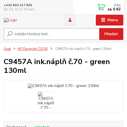
0
ks
+420 603 417 845
za
0 Kč
(Po-Pá, 8-15:30 hod.)
Menu
Hledat
Úvod
HP DesignJet Z3100
C9457A ink.náplň č.70 - green 130ml
C9457A ink.náplň č.70 - green
130ml
Dostupnost
skladem