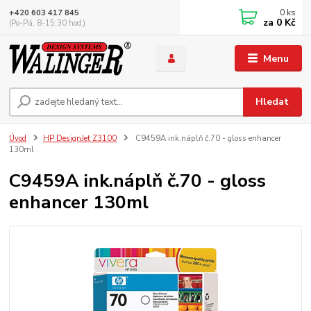
0
ks
+420 603 417 845
za
0 Kč
(Po-Pá, 8-15:30 hod.)
Menu
Hledat
Úvod
HP DesignJet Z3100
C9459A ink.náplň č.70 - gloss enhancer
130ml
C9459A ink.náplň č.70 - gloss
enhancer 130ml