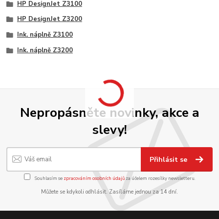
HP DesignJet Z3100
HP DesignJet Z3200
Ink. náplně Z3100
Ink. náplně Z3200
Nepropásněte novinky, akce a
slevy!
Přihlásit se
Souhlasím se
zpracováním osobních údajů
za účelem rozesílky newsletteru.
Můžete se kdykoli odhlásit. Zasíláme jednou za 14 dní.