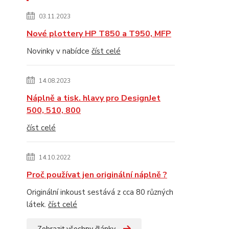
03.11.2023
Nové plottery HP T850 a T950, MFP
Novinky v nabídce
číst celé
14.08.2023
Náplně a tisk. hlavy pro DesignJet
500, 510, 800
číst celé
14.10.2022
Proč používat jen originální náplně ?
Originální inkoust sestává z cca 80 různých
látek.
číst celé
Zobrazit všechny články