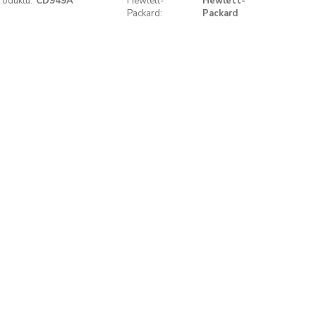
roduktu:
CD949A
Hewlett-
Hewlett-
Packard:
Packard