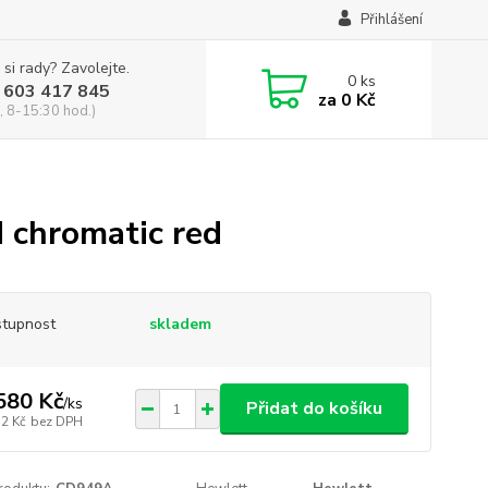
Přihlášení
 si rady? Zavolejte.
0
ks
 603 417 845
za
0 Kč
, 8-15:30 hod.)
 chromatic red
tupnost
skladem
580 Kč
/
ks
Přidat do košíku
32 Kč
bez DPH