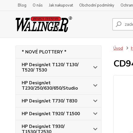
Blog
O nás
Jak nakupovat
Obchodní podmínky
Ochran
Úvod
H
* NOVÉ PLOTTERY *
CD94
HP DesignJet T120/ T130/
T520/ T530
HP DesignJet
T230/250/630/650/Studio
HP DesignJet T730/ T830
HP DesignJet T920/ T1500
HP DesignJet T930/
T1530/T2530