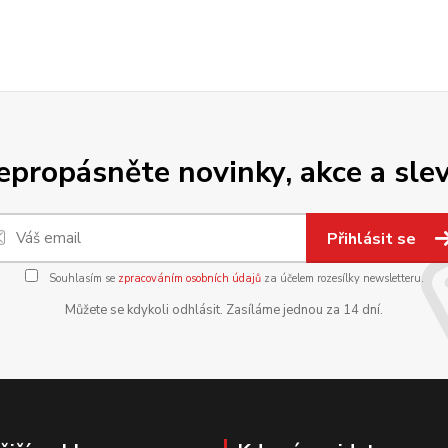
epropásněte novinky, akce a slev
Přihlásit se
Souhlasím se
zpracováním osobních údajů
za účelem rozesílky newsletteru.
Můžete se kdykoli odhlásit. Zasíláme jednou za 14 dní.