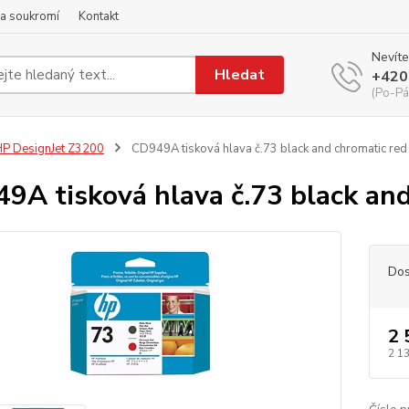
a soukromí
Kontakt
Nevíte
Hledat
+420
(Po-Pá
P DesignJet Z3200
CD949A tisková hlava č.73 black and chromatic red
9A tisková hlava č.73 black and
Dos
2 
2 1