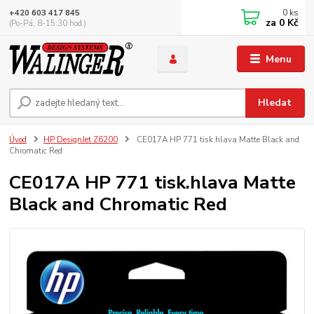
0
ks
+420 603 417 845
za
0 Kč
(Po-Pá, 8-15:30 hod.)
Menu
Hledat
Úvod
HP DesignJet Z6200
CE017A HP 771 tisk.hlava Matte Black and
Chromatic Red
CE017A HP 771 tisk.hlava Matte
Black and Chromatic Red