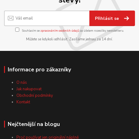
Přihlásit se
Souhlasím se
zpracováním osobních údajů
za účelem rozesílky newsletteru.
Můžete se kdykoli odhlásit. Zasíláme jednou za 14 dní.
Informace pro zákazníky
O nás
Jak nakupovat
Obchodní podmínky
Kontakt
Nejčtenější na blogu
Proč používat jen originální náplně