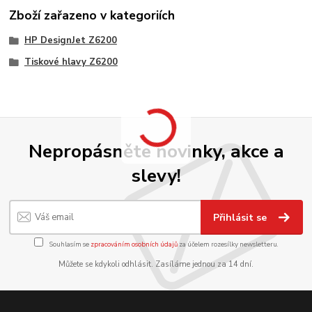
Zboží zařazeno v kategoriích
HP DesignJet Z6200
Tiskové hlavy Z6200
Nepropásněte novinky, akce a
slevy!
Přihlásit se
Souhlasím se
zpracováním osobních údajů
za účelem rozesílky newsletteru.
Můžete se kdykoli odhlásit. Zasíláme jednou za 14 dní.