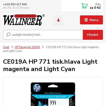
0
ks
+420 603 417 845
za
0 Kč
(Po-Pá, 8-15:30 hod.)
Menu
Hledat
Úvod
HP DesignJet Z6200
CE019A HP 771 tisk.hlava Light magenta
and Light Cyan
CE019A HP 771 tisk.hlava Light
magenta and Light Cyan