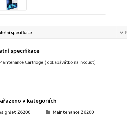
etní specifikace
tní specifikace
aintenance Cartridge ( odkapávátko na inkoust)
zařazeno v kategoriích
esignJet Z6200
Maintenance Z6200