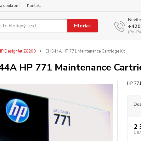
a soukromí
Kontakt
Nevíte
Hledat
+420
(Po-Pá
P DesignJet Z6200
CH644A HP 771 Maintenance Cartridge Kit
4A HP 771 Maintenance Cartri
HP 771
Dos
2 
1 9