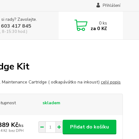
Přihlášení
 si rady? Zavolejte.
0
ks
 603 417 845
za
0 Kč
, 8-15:30 hod.)
dge Kit
 Maintenance Cartridge ( odkapávátko na inkoust)
celý popis
tupnost
skladem
389 Kč
/
ks
Přidat do košíku
74 Kč
bez DPH