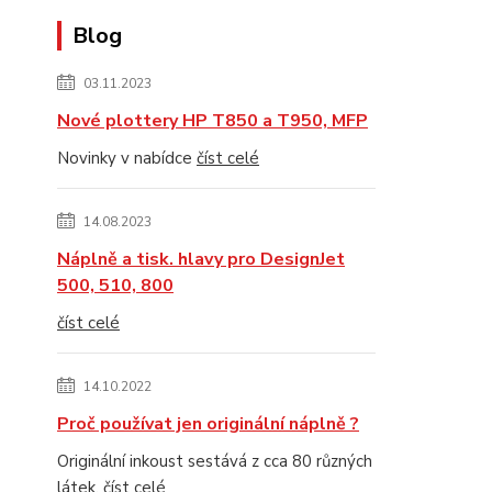
Blog
03.11.2023
Nové plottery HP T850 a T950, MFP
Novinky v nabídce
číst celé
14.08.2023
Náplně a tisk. hlavy pro DesignJet
500, 510, 800
číst celé
14.10.2022
Proč používat jen originální náplně ?
Originální inkoust sestává z cca 80 různých
látek.
číst celé