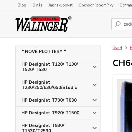
Blog
O nás
Jak nakupovat
Obchodní podmínky
Ochran
Úvod
H
* NOVÉ PLOTTERY *
CH64
HP DesignJet T120/ T130/
T520/ T530
HP DesignJet
T230/250/630/650/Studio
HP DesignJet T730/ T830
HP DesignJet T920/ T1500
HP DesignJet T930/
T1530/T2530