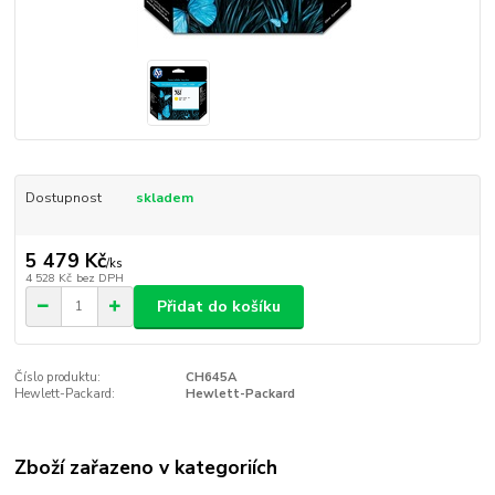
Dostupnost
skladem
5 479 Kč
/
ks
4 528 Kč
bez DPH
Přidat do košíku
Číslo produktu:
CH645A
Hewlett-Packard:
Hewlett-Packard
Zboží zařazeno v kategoriích