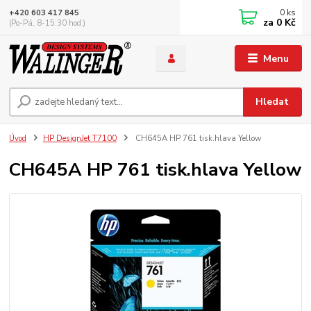
0
ks
+420 603 417 845
za
0 Kč
(Po-Pá, 8-15:30 hod.)
Menu
Hledat
Úvod
HP DesignJet T7100
CH645A HP 761 tisk.hlava Yellow
CH645A HP 761 tisk.hlava Yellow