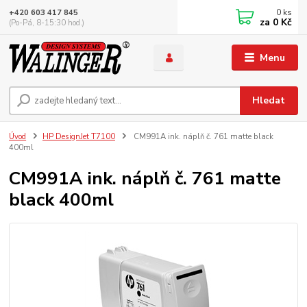
0
ks
+420 603 417 845
za
0 Kč
(Po-Pá, 8-15:30 hod.)
Menu
Hledat
Úvod
HP DesignJet T7100
CM991A ink. náplň č. 761 matte black
400ml
CM991A ink. náplň č. 761 matte
black 400ml