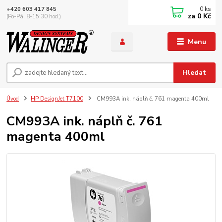
0
ks
+420 603 417 845
za
0 Kč
(Po-Pá, 8-15:30 hod.)
Menu
Hledat
Úvod
HP DesignJet T7100
CM993A ink. náplň č. 761 magenta 400ml
CM993A ink. náplň č. 761
magenta 400ml