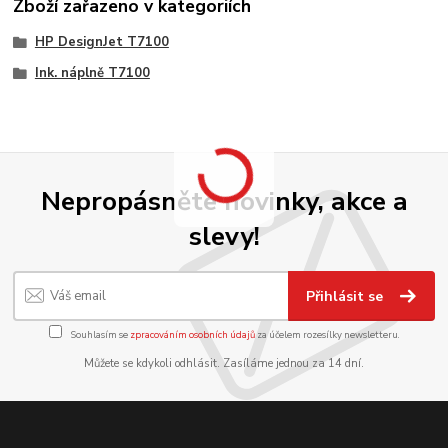
Zboží zařazeno v kategoriích
HP DesignJet T7100
Ink. náplně T7100
Nepropásněte novinky, akce a
slevy!
Přihlásit se
Souhlasím se
zpracováním osobních údajů
za účelem rozesílky newsletteru.
Můžete se kdykoli odhlásit. Zasíláme jednou za 14 dní.