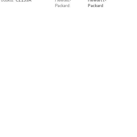
roduktu:
CZ135A
Hewlett-
Hewlett-
Packard:
Packard