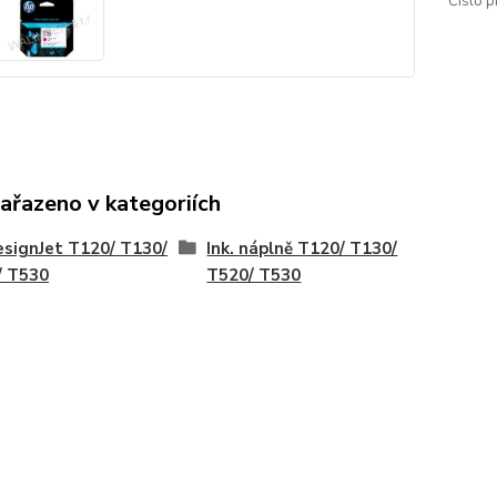
Číslo p
zařazeno v kategoriích
signJet T120/ T130/
Ink. náplně T120/ T130/
/ T530
T520/ T530