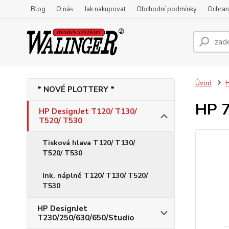
Blog
O nás
Jak nakupovat
Obchodní podmínky
Ochran
Úvod
H
* NOVÉ PLOTTERY *
HP 7
HP DesignJet T120/ T130/
T520/ T530
Tisková hlava T120/ T130/
T520/ T530
Ink. náplně T120/ T130/ T520/
T530
HP DesignJet
T230/250/630/650/Studio