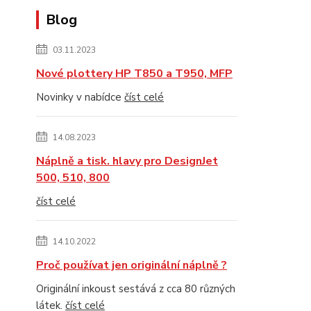
Blog
03.11.2023
Nové plottery HP T850 a T950, MFP
Novinky v nabídce
číst celé
14.08.2023
Náplně a tisk. hlavy pro DesignJet
500, 510, 800
číst celé
14.10.2022
Proč používat jen originální náplně ?
Originální inkoust sestává z cca 80 různých
látek.
číst celé