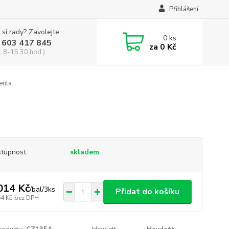
Přihlášení
 si rady? Zavolejte.
0
ks
 603 417 845
za
0 Kč
, 8-15:30 hod.)
enta
tupnost
skladem
014 Kč
/
bal/3ks
Přidat do košíku
64 Kč
bez DPH