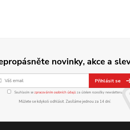
epropásněte novinky, akce a slev
Přihlásit se
Souhlasím se
zpracováním osobních údajů
za účelem rozesílky newsletteru.
Můžete se kdykoli odhlásit. Zasíláme jednou za 14 dní.