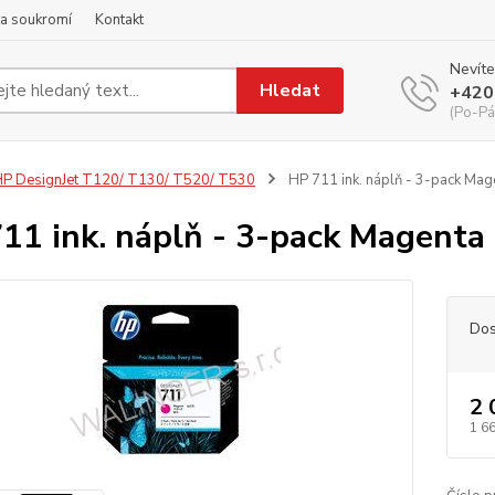
a soukromí
Kontakt
Nevíte
Hledat
+420
(Po-Pá
P DesignJet T120/ T130/ T520/ T530
HP 711 ink. náplň - 3-pack Mag
11 ink. náplň - 3-pack Magenta
Dos
2 
1 6