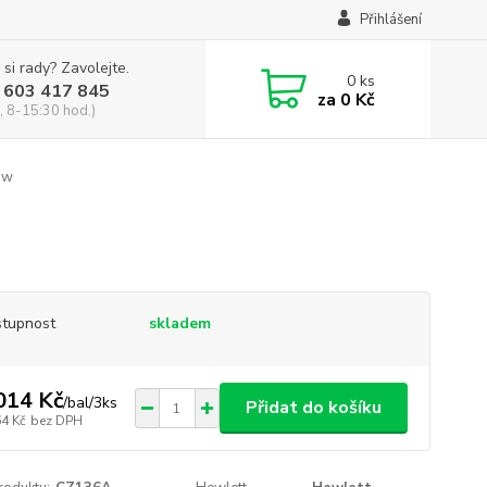
Přihlášení
 si rady? Zavolejte.
0
ks
 603 417 845
za
0 Kč
, 8-15:30 hod.)
ow
tupnost
skladem
014 Kč
/
bal/3ks
Přidat do košíku
64 Kč
bez DPH