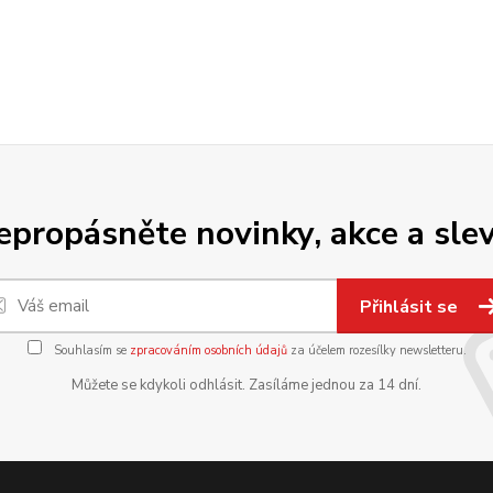
epropásněte novinky, akce a slev
Přihlásit se
Souhlasím se
zpracováním osobních údajů
za účelem rozesílky newsletteru.
Můžete se kdykoli odhlásit. Zasíláme jednou za 14 dní.