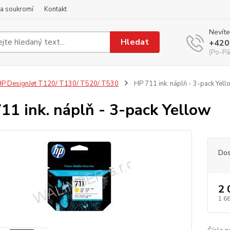
a soukromí
Kontakt
Nevíte
Hledat
+420
(Po-Pá
P DesignJet T120/ T130/ T520/ T530
HP 711 ink. náplň - 3-pack Yell
11 ink. náplň - 3-pack Yellow
Dos
2 
1 6