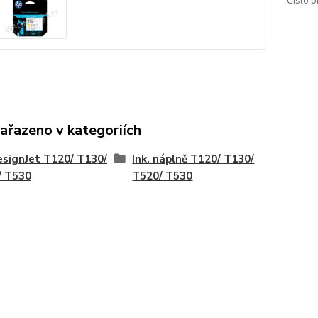
Číslo p
zařazeno v kategoriích
signJet T120/ T130/
Ink. náplně T120/ T130/
/ T530
T520/ T530