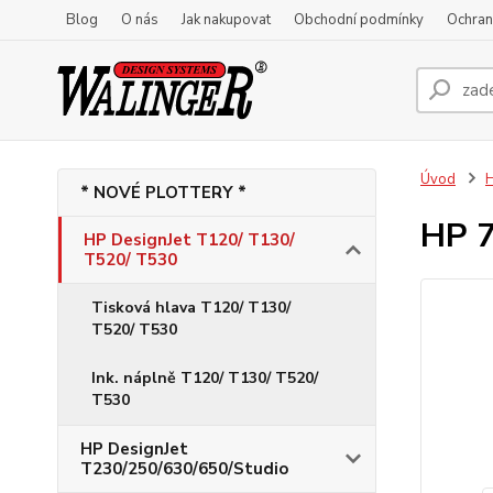
Blog
O nás
Jak nakupovat
Obchodní podmínky
Ochran
Úvod
H
* NOVÉ PLOTTERY *
HP 7
HP DesignJet T120/ T130/
T520/ T530
Tisková hlava T120/ T130/
T520/ T530
Ink. náplně T120/ T130/ T520/
T530
HP DesignJet
T230/250/630/650/Studio