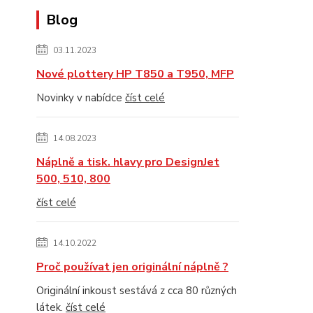
Blog
03.11.2023
Nové plottery HP T850 a T950, MFP
Novinky v nabídce
číst celé
14.08.2023
Náplně a tisk. hlavy pro DesignJet
500, 510, 800
číst celé
14.10.2022
Proč používat jen originální náplně ?
Originální inkoust sestává z cca 80 různých
látek.
číst celé