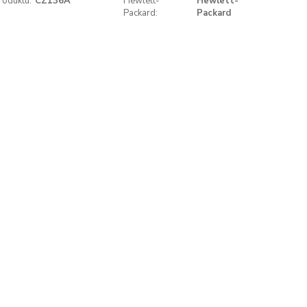
roduktu:
CZ136A
Hewlett-
Hewlett-
Packard:
Packard