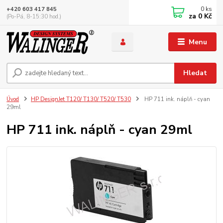
0
ks
+420 603 417 845
za
0 Kč
(Po-Pá, 8-15:30 hod.)
Menu
Hledat
Úvod
HP DesignJet T120/ T130/ T520/ T530
HP 711 ink. náplň - cyan
29ml
HP 711 ink. náplň - cyan 29ml