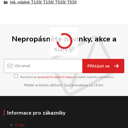
Ink. náplně T120/ T130/ T520/ T530
Nepropásněte novinky, akce a
slevy!
Přihlásit se
Souhlasím se
zpracováním osobních údajů
za účelem rozesílky newsletteru.
Můžete se kdykoli odhlásit. Zasíláme jednou za 14 dní.
Informace pro zákazníky
O nás