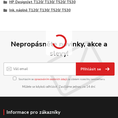
HP DesignJet T120/ T130/ T520/ T530
Ink. náplně T120/ T130/ T520/ T530
Nepropásněte novinky, akce a
slevy!
Přihlásit se
Souhlasím se
zpracováním osobních údajů
za účelem rozesílky newsletteru.
Můžete se kdykoli odhlásit. Zasíláme jednou za 14 dní.
Informace pro zákazníky