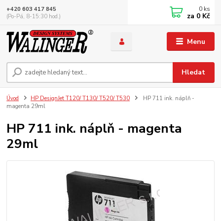
0
ks
+420 603 417 845
za
0 Kč
(Po-Pá, 8-15:30 hod.)
Menu
Hledat
Úvod
HP DesignJet T120/ T130/ T520/ T530
HP 711 ink. náplň -
magenta 29ml
HP 711 ink. náplň - magenta
29ml